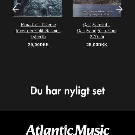
Piniartut - Diverse
Qasigiarmiut -
Pe
kunstnere inkl. Rasmus
Qasigiannguit ukiuni
Lyberth
270-ini
25,00DKK
25,00DKK