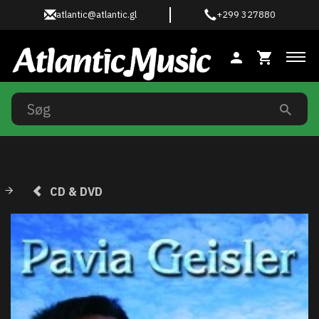
atlantic@atlantic.gl
+299 327880
Ski
CD & DVD