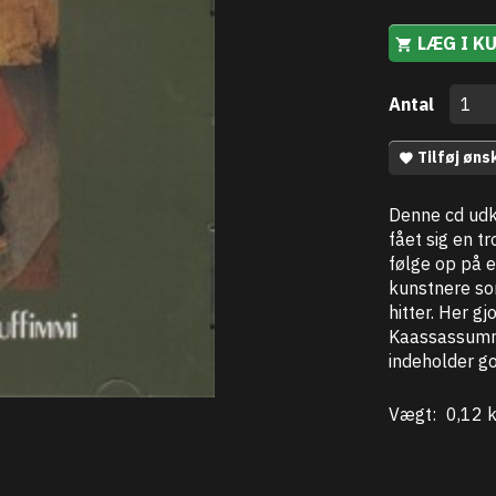
LÆG I K
Antal
Tilføj øns
Denne cd udk
fået sig en t
følge op på e
kunstnere so
hitter. Her 
Kaassassumm
indeholder go
Vægt:
0,12 