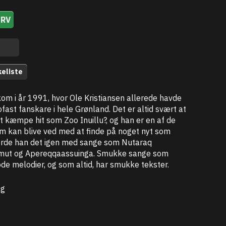
URV
keliste
om i år 1991, hvor Ole Kristiansen allerede havde
rofast fanskare i hele Grønland. Det er altid svært at
t kæmpe hit som Zoo Inuillu?, og han er en af de
m kan blive ved med at finde på noget nyt som
gjorde han det igen med sange som Nutaraq
ut og Apereqqaassuinga. Smukke sange som
de melodier, og som altid, har smukke tekster.
kg