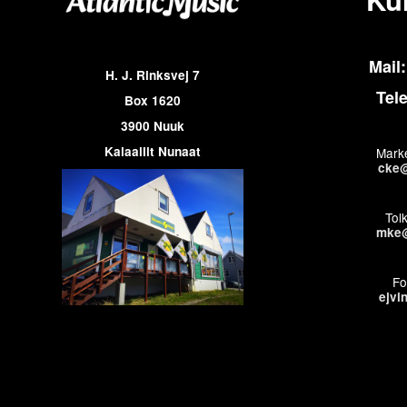
Mail:
H. J. Rinksvej 7
Tel
Box 1620
3900 Nuuk
Kalaallit Nunaat
Marke
cke@
Tol
mke@
Fo
ejvi