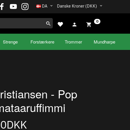
DA
Danske Kroner (DKK)
0
Strenge
Forstærkere
Trommer
Mundharpe
ristiansen - Pop
ataaruffimmi
00DKK