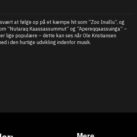
d svært at følge op på et kæmpe hit som ”Zoo Inuillu”, og
nge som ”Nutaraq Kaassassummut” og ”Apereqqaassuinga” –
r lige populære – dette kan ses når Ole Kristiansen
 i den hurtige udvikling indenfor musik.
er:
Mere