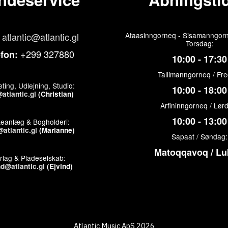
atlantic@atlantic.gl
Ataasinngorneq - Sisamanngorn
Torsdag:
+299 327880
efon:
10:00 - 17:30
Tallimanngorneq / Fr
ting, Udlejning, Studio:
10:00 - 18:00
atlantic.gl
(Christian)
Arfininngorneq / Lør
10:00 - 13:00
keanlæg & Bogholderi:
atlantic.gl
(Marianne)
Sapaat / Søndag:
Matoqqavoq / Lu
rlag & Pladeselskab:
nd@atlantic.gl
(Ejvind)
Atlantic Music ApS 2026