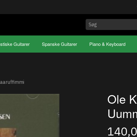
stiske Guitarer
Spanske Guitarer
Piano & Keyboard
taaruffimmi
Ole K
Uumm
140,