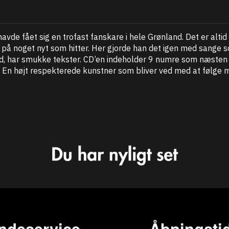
avde fået sig en trofast fanskare i hele Grønland. Det er alti
de på noget nyt som hitter. Her gjorde han det igen med sa
, har smukke tekster. CD’en indeholder 9 numre som næsten e
n højt respekterede kunstner som bliver ved med at følge med
ndeservice
Åbningstid