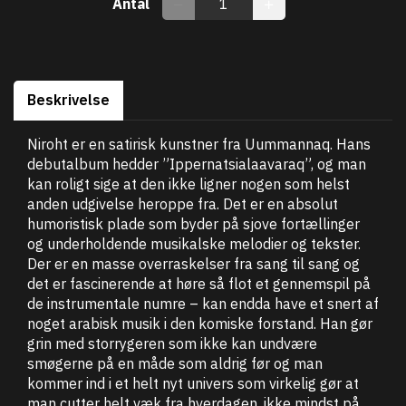
Antal
Beskrivelse
Niroht er en satirisk kunstner fra Uummannaq. Hans
debutalbum hedder ”Ippernatsialaavaraq”, og man
kan roligt sige at den ikke ligner nogen som helst
anden udgivelse heroppe fra. Det er en absolut
humoristisk plade som byder på sjove fortællinger
og underholdende musikalske melodier og tekster.
Der er en masse overraskelser fra sang til sang og
det er fascinerende at høre så flot et gennemspil på
de instrumentale numre – kan endda have et snert af
noget arabisk musik i den komiske forstand. Han gør
grin med storrygeren som ikke kan undvære
smøgerne på en måde som aldrig før og man
kommer ind i et helt nyt univers som virkelig gør at
man cutter helt væk fra hverdagen, ikke mindst på