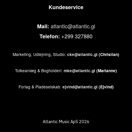
Kundeservice
atlantic@atlantic.gl
Mail:
+299 327880
Telefon:
Marketing, Udlejning, Studio:
cke@atlantic.gl
(Christian)
Tolkeanlæg & Bogholderi:
mke@atlantic.gl
(Marianne)
Forlag & Pladeselskab:
ejvind@atlantic.gl
(Ejvind)
Atlantic Music ApS 2026