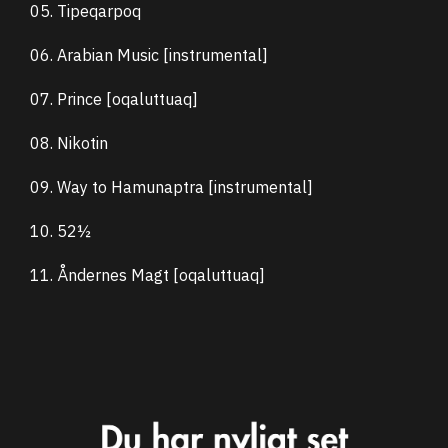
05. Tipeqarpoq
06. Arabian Music [instrumental]
07. Prince [oqaluttuaq]
08. Nikotin
09. Way to Hamunaptra [instrumental]
10. 52½
11. Åndernes Magt [oqaluttuaq]