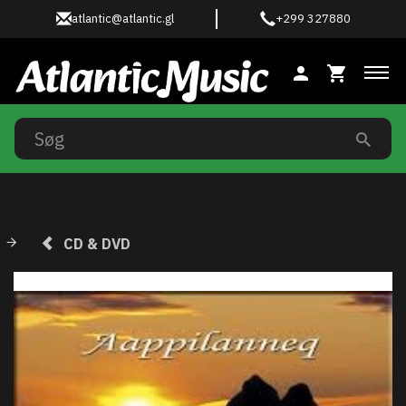
atlantic@atlantic.gl
+299 327880
Ski
CD & DVD