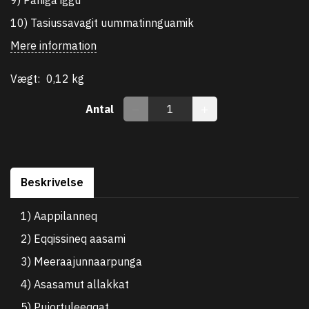
10) Tasiussavagit uummatinnguamik
Mere information
Vægt:
0,12 kg
Antal
Beskrivelse
1) Aappilanneq
2) Eqqissineq aasami
3) Meeraajunnaarpunga
4) Asasamut allakkat
5) Pujortuleeqqat