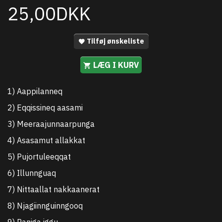
25,00DKK
Tilføj ønskeliste
LÆG I KURV
1) Aappilanneq
2) Eqqissineq aasami
3) Meeraajunnaarpunga
4) Asasamut allakkat
5) Pujortuleeqqat
6) Illunnguaq
7) Nittaallat nakkaanerat
8) Njagiinnguinngooq
9) Paniga iggu