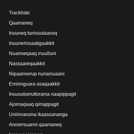
Trackliste:
Qaamaneq
Inuuneq tunissutaavoq
Inuunerissaatigaakkit
Nuanneqaaq inuulluni
Nassaareqaakkit
Nipaannerup nunarsuaani
Erninnguara asaqaakkit
Inuusutseruttorama naapippagit
Ajornaqaaq qimappagit
Uniinnaruma ikaassananga
Anorersuarmi qaamaneq