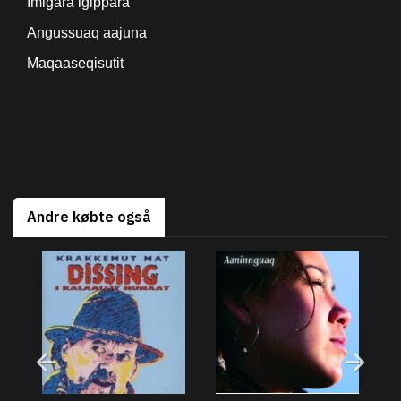
Imigara igippara
Angussuaq aajuna
Maqaaseqisutit
Andre købte også