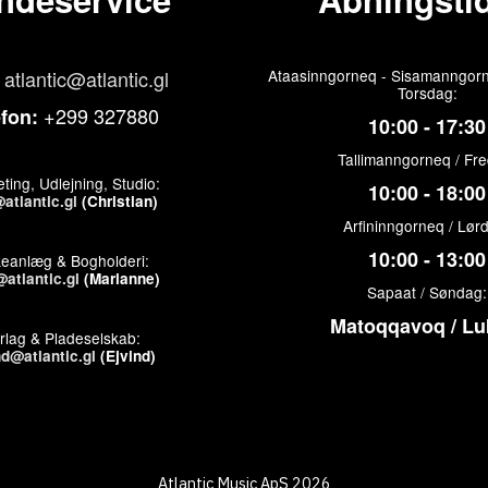
atlantic@atlantic.gl
Ataasinngorneq - Sisamanngorn
Torsdag:
+299 327880
efon:
10:00 - 17:30
Tallimanngorneq / Fr
ting, Udlejning, Studio:
10:00 - 18:00
atlantic.gl
(Christian)
Arfininngorneq / Lør
10:00 - 13:00
keanlæg & Bogholderi:
atlantic.gl
(Marianne)
Sapaat / Søndag:
Matoqqavoq / Lu
rlag & Pladeselskab:
nd@atlantic.gl
(Ejvind)
Atlantic Music ApS 2026