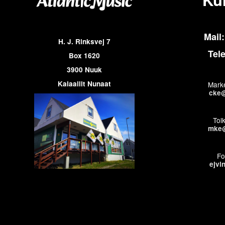
Mail:
H. J. Rinksvej 7
Tel
Box 1620
3900 Nuuk
Kalaallit Nunaat
Marke
cke@
Tol
mke@
Fo
ejvi