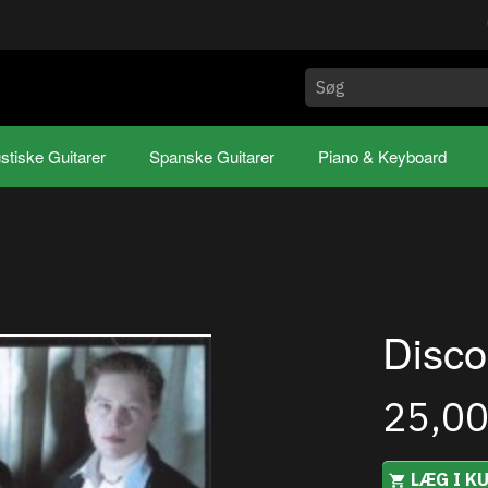
stiske Guitarer
Spanske Guitarer
Piano & Keyboard
Disco
25,0
LÆG I K