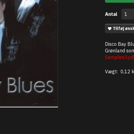
Antal
Tilføj øns
Disco Bay Blu
Grønland som 
Samples/Lydk
Vægt:
0,12 