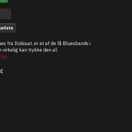
keliste
es fra Ilulissat, er et af de få Bluesbands i
virkelig kan trykke den af.
lip
kg