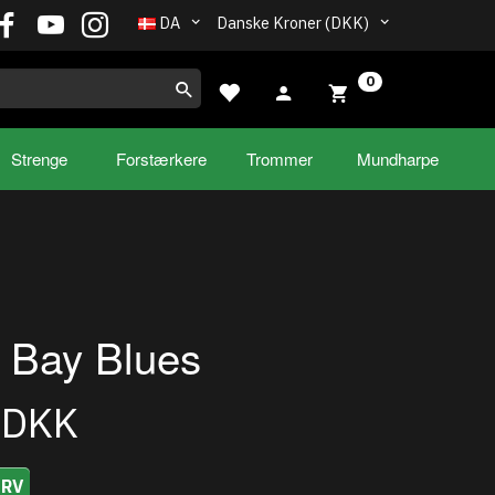
DA
Danske Kroner (DKK)
0
Strenge
Forstærkere
Trommer
Mundharpe
 Bay Blues
0DKK
URV