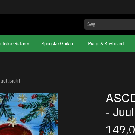
stiske Guitarer
Spanske Guitarer
Piano & Keyboard
llisiutit
ASCD
- Juull
149,