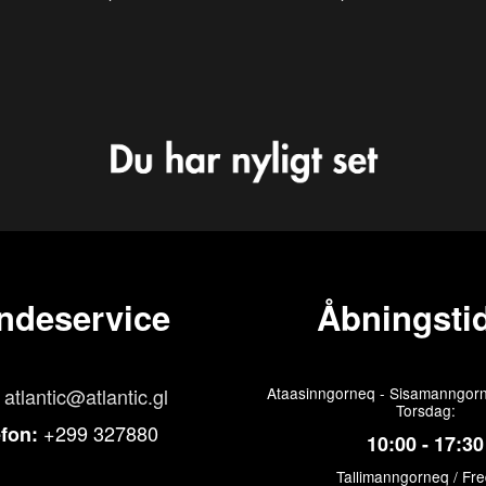
ndeservice
Åbningstid
atlantic@atlantic.gl
Ataasinngorneq - Sisamanngorn
Torsdag:
+299 327880
efon:
10:00 - 17:30
Tallimanngorneq / Fr