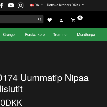
DA
Danske Kroner (DKK)
0
Strenge
Forstærkere
Trommer
Mundharpe
174 Uummatip Nipaa
isiutit
00DKK