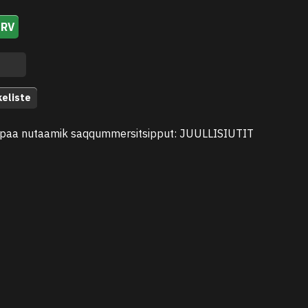
URV
keliste
paa nutaamik saqqummersitsipput: JUULLISIUTIT