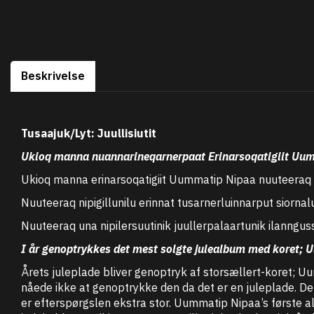
Beskrivelse
Tusaajuk/Lyt:
Juullisiutit
Ukioq manna nuannarineqarnerpaat Erinarsoqatigiit Uumm
Ukioq manna erinarsoqatigiit Uummatip Nipaa nuuteeraq t
Nuuteeraq nipigillunilu erinnat tusarnerluinnarput siorn
Nuuteeraq una nipilersuutinik juullerpalaartunik ilanngu
I år genoptrykkes det mest solgte julealbum med koret;
Årets juleplade bliver genoptryk af storsællert-koret; Uu
nåede ikke at genoptrykke den da det er en juleplade. De
er efterspørgslen ekstra stor. Uummatip Nipaa’s første al