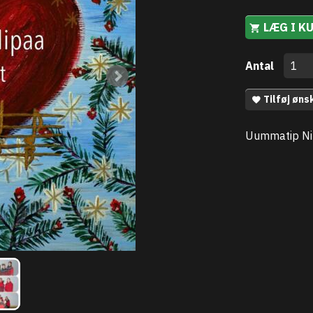
LÆG I K
Antal
Tilføj øns
Uummatip Ni