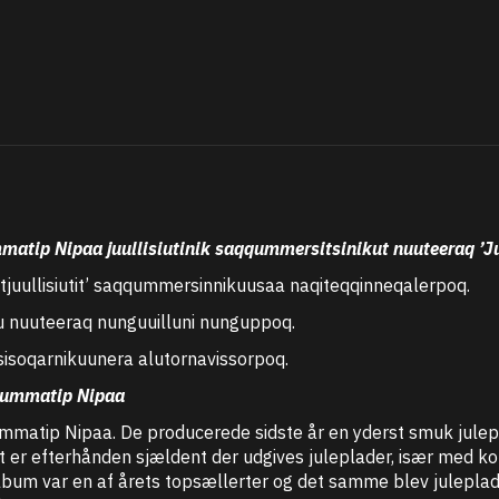
atip Nipaa juullisiutinik saqqummersitsinikut nuuteeraq ’Ju
juullisiutit’ saqqummersinnikuusaa naqiteqqinneqalerpoq.
alu nuuteeraq nunguuilluni nunguppoq.
ssisoqarnikuunera alutornavissorpoq.
 Uummatip Nipaa
mmatip Nipaa. De producerede sidste år en yderst smuk julepla
t er efterhånden sjældent der udgives juleplader, især med k
bum var en af årets topsællerter og det samme blev julepladen