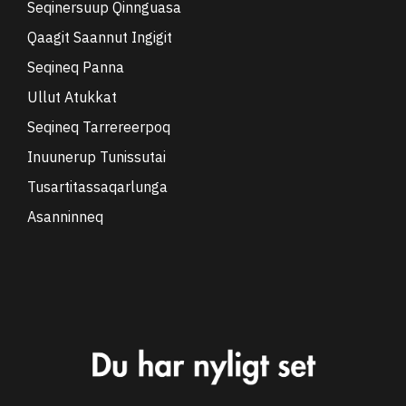
Seqinersuup Qinnguasa
Qaagit Saannut Ingigit
Seqineq Panna
Ullut Atukkat
Seqineq Tarrereerpoq
Inuunerup Tunissutai
Tusartitassaqarlunga
Asanninneq