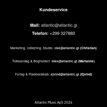
Kundeservice
atlantic@atlantic.gl
Mail:
+299 327880
Telefon:
Marketing, Udlejning, Studio:
cke@atlantic.gl
(Christian)
Tolkeanlæg & Bogholderi:
mke@atlantic.gl
(Marianne)
Forlag & Pladeselskab:
ejvind@atlantic.gl
(Ejvind)
Atlantic Music ApS 2026