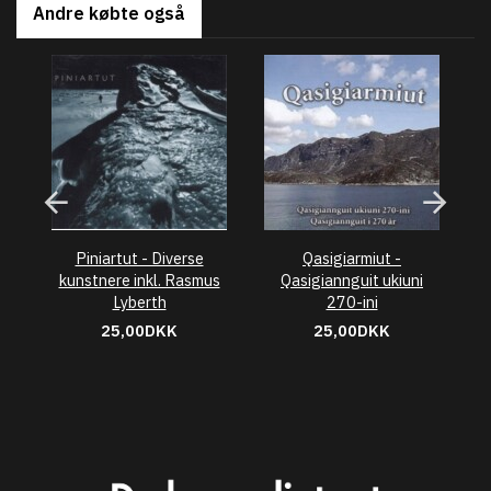
Andre købte også
Piniartut - Diverse
Qasigiarmiut -
Pe
kunstnere inkl. Rasmus
Qasigiannguit ukiuni
Lyberth
270-ini
25,00DKK
25,00DKK