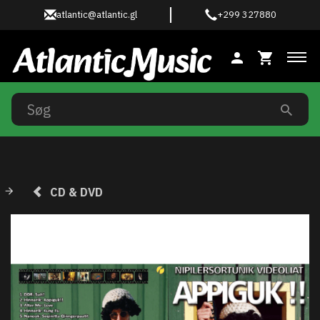
atlantic@atlantic.gl
+299 327880
Ski
CD & DVD