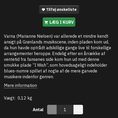
Tilføj ønskeliste
LÆG I KURV
Varna (Marianne Nielsen) var allerede et mindre kendt
ansigt på Grønlands musikscene, inden pladen kom ud,
da hun havde optrådt adskillige gange live til forskellige
arrangementer heroppe. Endelig efter en årrække af
ventetid fra fansenes side kom hun ud med denne
smukke plade ”I Wish”, som hovedsageligt indeholder
blues-numre spillet af nogle af de mere garvede
musikere indenfor genren.
Mere information
Vægt:
0,12 kg
Antal