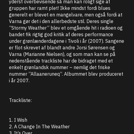
yderst overbevisende så man kan roligt sige at
gruppen har ramt plet! Ikke mindst fordi blues
generelt er blevet en mangelvare, men også fordi at
Varna gør det i den allerbedste stil. Deres single
”Stormy Weather” blev et omgående hit i radioen og
bandet fik rigtig god kritik af deres performance
under grønlænderdagene i Tivoli i år (2007). Sangene
er flot skrevet af blandt andre Jorsi Sørensen og
Varna (Marianne Nielsen), og som man kan se på
nedenstående trackliste har de bidraget med et
enkelt grønlandsk nummer – nemlig det friske
nummer ”Allaaneruneq”. Albummet blev produceret
i år 2007.
Trackliste:
1. I Wish
2. A Change In The Weather
3. It’s Over