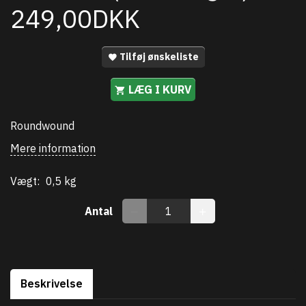
249,00DKK
Tilføj ønskeliste
LÆG I KURV
Roundwound
Mere information
Vægt:
0,5 kg
Antal
Beskrivelse