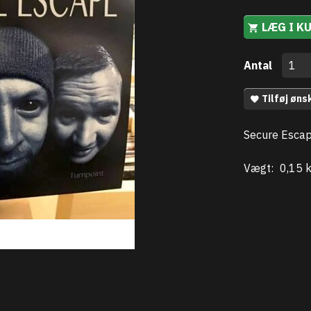
LÆG I K
Antal
Tilføj øns
Secure Escape
Vægt:
0,15 