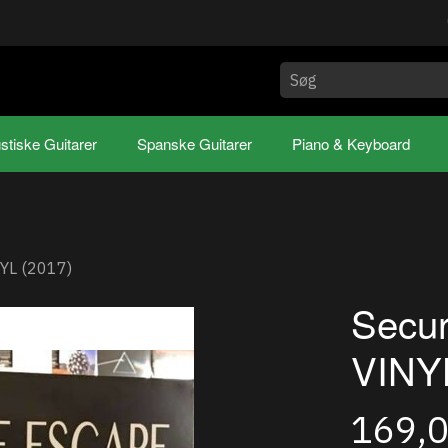
stiske Guitarer
Spanske Guitarer
Piano & Keyboard
NYL (2017)
Secur
VINY
169,