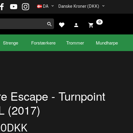
DA
Danske Kroner (DKK)
0
Strenge
Forstærkere
Trommer
Mundharpe
e Escape - Turnpoint
L (2017)
00DKK