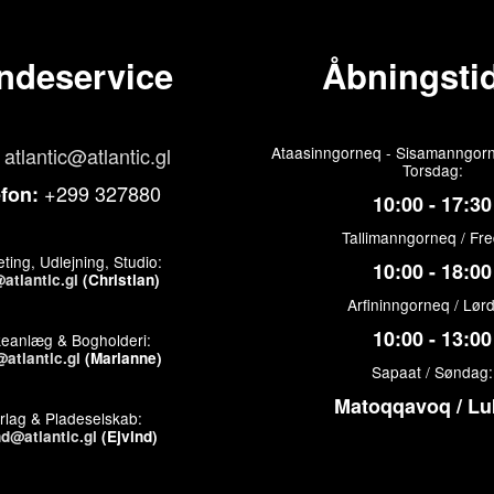
ndeservice
Åbningstid
atlantic@atlantic.gl
Ataasinngorneq - Sisamanngorn
Torsdag:
+299 327880
efon:
10:00 - 17:30
Tallimanngorneq / Fr
ting, Udlejning, Studio:
10:00 - 18:00
atlantic.gl
(Christian)
Arfininngorneq / Lør
10:00 - 13:00
keanlæg & Bogholderi:
atlantic.gl
(Marianne)
Sapaat / Søndag:
Matoqqavoq / Lu
rlag & Pladeselskab:
nd@atlantic.gl
(Ejvind)