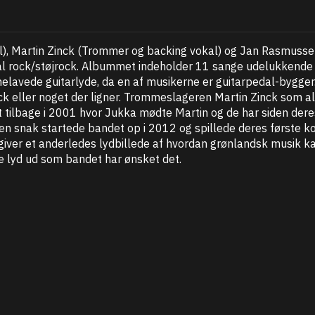
l), Martin Zinck (Trommer og backing vokal) og Jan Rasmusse
-tonal rock/støjrock. Albummet indeholder 11 sange udelukkende
vede guitarlyde, da en af musikerne er guitarpedal-bygger. 
k eller noget der ligner. Trommeslageren Martin Zinck som all
t tilbage i 2001 hvor Jukka mødte Martin og de har siden der
en snak startede bandet op i 2012 og spillede deres første kon
ver et anderledes lydbillede af hvordan grønlandsk musik kan
le lyd ud som bandet har ønsket det.