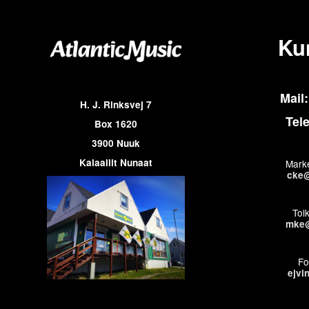
Ku
Mail:
H. J. Rinksvej 7
Tel
Box 1620
3900 Nuuk
Kalaallit Nunaat
Marke
cke@
Tol
mke@
Fo
ejvi