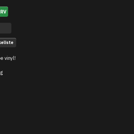
URV
keliste
 vinyl!
kg