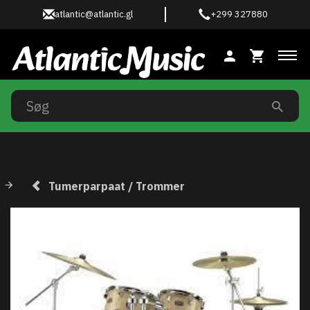
atlantic@atlantic.gl
+299 327880
Ski
Tumerparpaat / Trommer