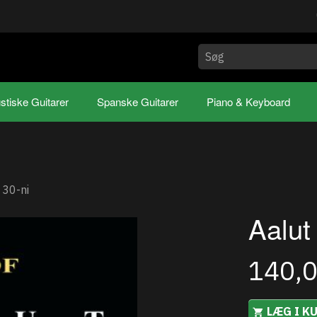
stiske Guitarer
Spanske Guitarer
Piano & Keyboard
 30-ni
Aalut
140,
LÆG I K