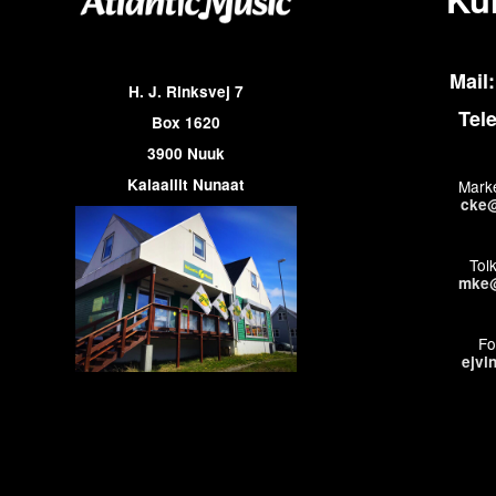
Mail:
H. J. Rinksvej 7
Tel
Box 1620
3900 Nuuk
Kalaallit Nunaat
Marke
cke@
Tol
mke@
Fo
ejvi