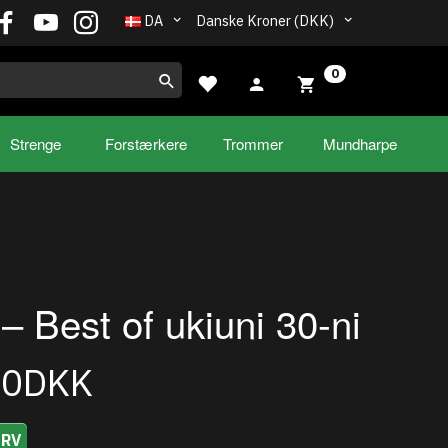
DA
Danske Kroner (DKK)
0
Strenge
Forstærkere
Trommer
Mundharpe
 – Best of ukiuni 30-ni
00DKK
URV