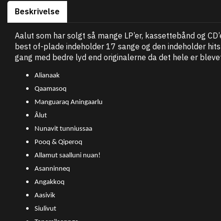
Beskrivelse
Aalut som har solgt så mange LP’er, kassettebånd og CD’
best of-plade indeholder 17 sange og den indeholder hits
gang med bedre lyd end originalerne da det hele er bleve
Alianaak
Qaamasoq
Manguaraq Aningaarlu
Âlut
Nunavit tunniussaa
Pooq & Qiperoq
Allamut saalluni nuan!
Asanninneq
Angakkoq
Aasivik
Siulivut