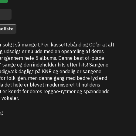
keliste
 solgt så mange LP’er, kassettebånd og CD’er at alt
ig udsolgt er nu ude med en opsamling af deres
r igennem hele 5 albums. Denne best of-plade
 sange og den indeholder hits efter hits! Sangene
adigvæk dagligt på KNR og endelig er sangene
 for folk igen, men denne gang med bedre lyd end
da det hele er blevet moderniseret til nutidens
lut er kendt for deres reggae-rytmer og spændende
 vokaler.
kg