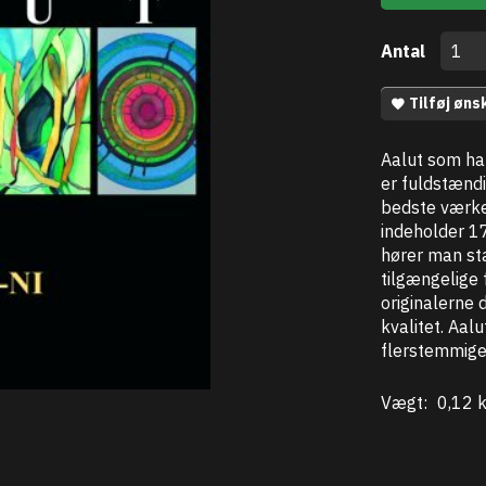
Antal
Tilføj øns
Aalut som har
er fuldstænd
bedste værke
indeholder 17
hører man st
tilgængelige
originalerne 
kvalitet. Aa
flerstemmige
Vægt:
0,12 