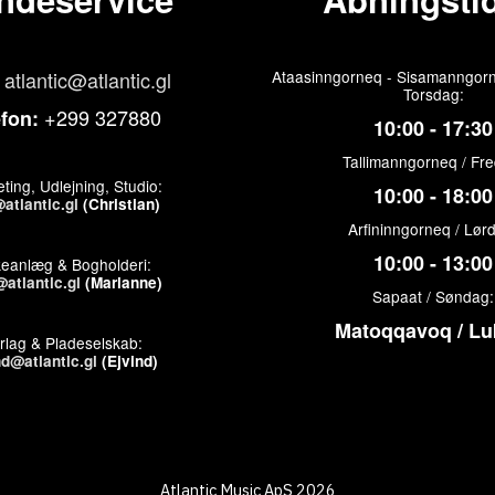
atlantic@atlantic.gl
Ataasinngorneq - Sisamanngorn
Torsdag:
+299 327880
efon:
10:00 - 17:30
Tallimanngorneq / Fr
ting, Udlejning, Studio:
10:00 - 18:00
atlantic.gl
(Christian)
Arfininngorneq / Lør
10:00 - 13:00
keanlæg & Bogholderi:
atlantic.gl
(Marianne)
Sapaat / Søndag:
Matoqqavoq / Lu
rlag & Pladeselskab:
nd@atlantic.gl
(Ejvind)
Atlantic Music ApS 2026