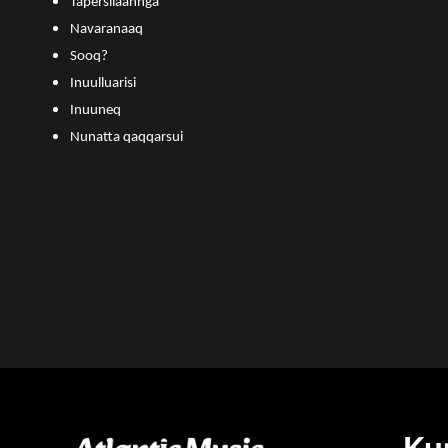
Tapersilaannga
Navaranaaq
Sooq?
Inuulluarisi
Inuuneq
Nunatta qaqqarsui
Ku