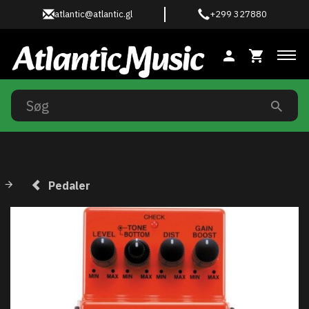
atlantic@atlantic.gl
+299 327880
Ski
Pedaler