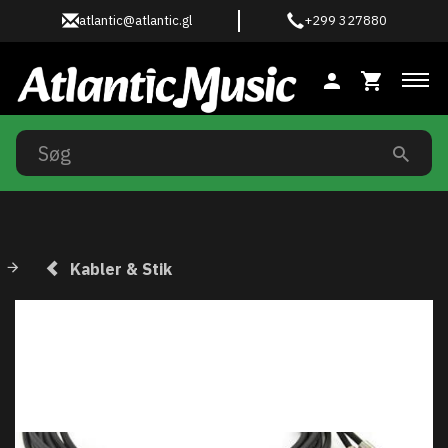
atlantic@atlantic.gl
+299 327880
Ski
Kabler & Stik