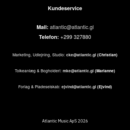
Kundeservice
atlantic@atlantic.gl
Mail:
+299 327880
Telefon:
Marketing, Udlejning, Studio:
cke@atlantic.gl
(Christian)
Tolkeanlæg & Bogholderi:
mke@atlantic.gl
(Marianne)
Forlag & Pladeselskab:
ejvind@atlantic.gl
(Ejvind)
Atlantic Music ApS 2026