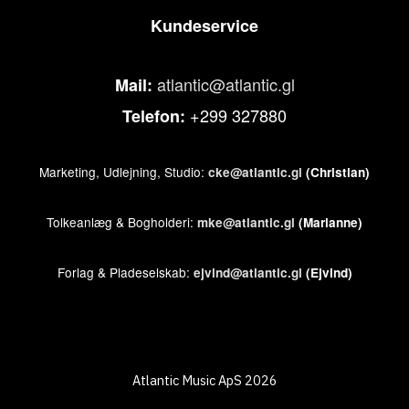
Kundeservice
atlantic@atlantic.gl
Mail:
+299 327880
Telefon:
Marketing, Udlejning, Studio:
cke@atlantic.gl
(Christian)
Tolkeanlæg & Bogholderi:
mke@atlantic.gl
(Marianne)
Forlag & Pladeselskab:
ejvind@atlantic.gl
(Ejvind)
Atlantic Music ApS 2026