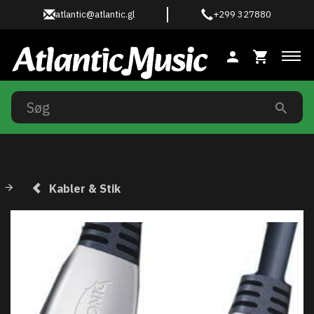
atlantic@atlantic.gl
+299 327880
Ski
Kabler & Stik