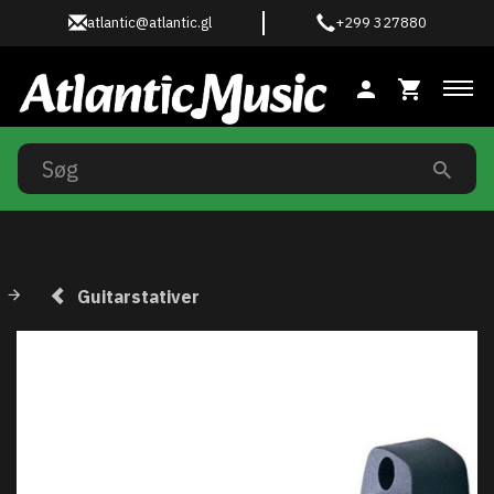
atlantic@atlantic.gl
+299 327880
Ski
Guitarstativer