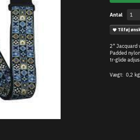
Antal
Tilføj øns
2" Jacquard w
Padded nylon 
tr-glide adju
Vægt:
0,2 kg