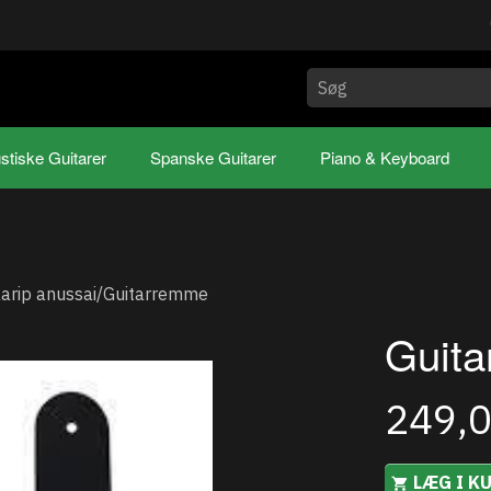
stiske Guitarer
Spanske Guitarer
Piano & Keyboard
aarip anussai/Guitarremme
Guita
249,
LÆG I K