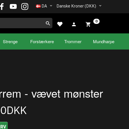
DA
Danske Kroner (DKK)
0
Strenge
Forstærkere
Trommer
Mundharpe
rrem - vævet mønster
00DKK
URV