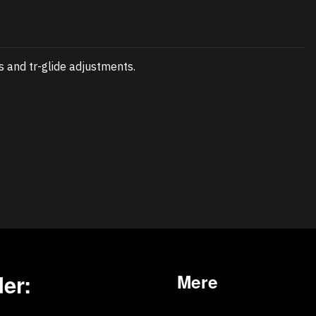
s and tr-glide adjustments.
er:
Mere