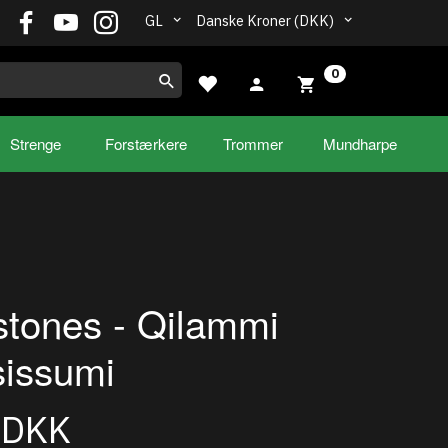
GL
Danske Kroner (DKK)
0
Strenge
Forstærkere
Trommer
Mundharpe
tones - Qilammi
issumi
0DKK