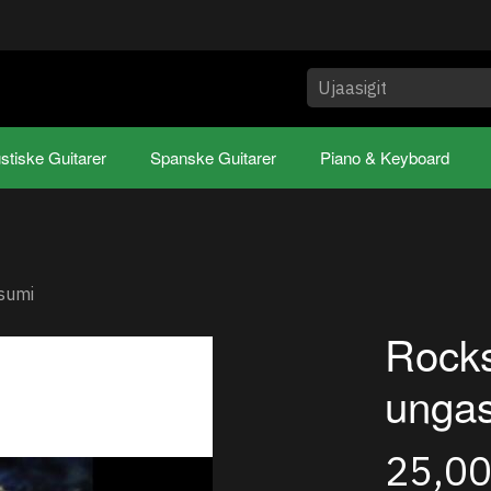
stiske Guitarer
Spanske Guitarer
Piano & Keyboard
sumi
Rocks
ungas
25,0