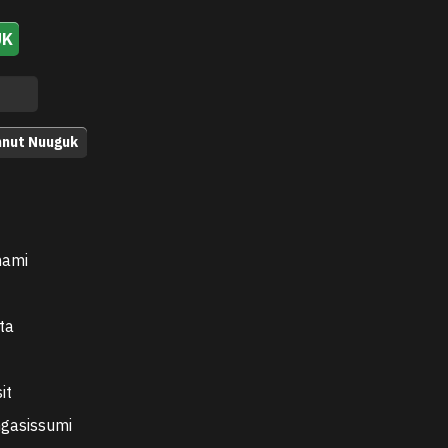
UK
nnut Nuuguk
nami
ta
it
ngasissumi