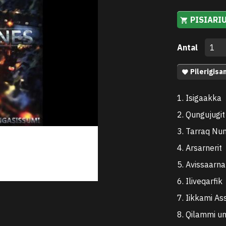
PISIARI
Antal
Pilerigisa
1. Isigaakka
2. Qungujugit
3. Tarraq Nu
4. Arsarnerit
5. Avissaarna
6. Iliveqarfik
7. Iikkami Ass
8. Qilammi u