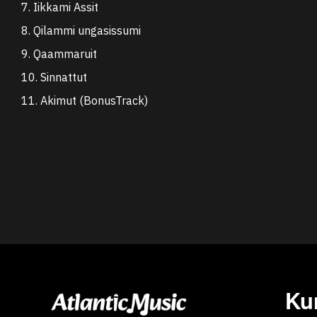
7. Iikkami Assit
8. Qilammi ungasissumi
9. Qaammaruit
10. Sinnattut
11. Akimut (BonusTrack)
Ku