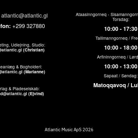
atlantic@atlantic.gl
Ataasinngorneq - Sisamanngorn
Torsdag:
+299 327880
efon:
10:00 - 17:30
Tallimanngorneq / Fr
ting, Udlejning, Studio:
10:00 - 18:00
atlantic.gl
(Christian)
Arfininngorneq / Lør
10:00 - 13:00
keanlæg & Bogholderi:
atlantic.gl
(Marianne)
Sapaat / Søndag:
Matoqqavoq / Lu
rlag & Pladeselskab:
nd@atlantic.gl
(Ejvind)
Atlantic Music ApS 2026