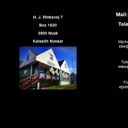
Mail:
H. J. Rinksvej 7
Tel
Box 1620
3900 Nuuk
Kalaallit Nunaat
Marke
cke@
Tol
mke@
Fo
ejvi