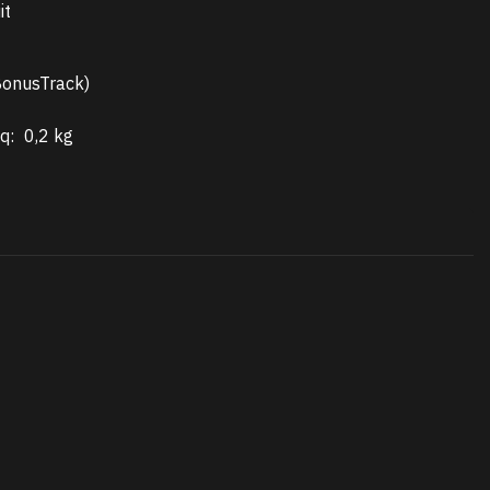
it
BonusTrack)
q:
0,2 kg