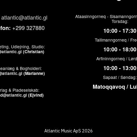
atlantic@atlantic.gl
Ataasinngorneq - Sisamanngorn
Torsdag:
+299 327880
efon:
10:00 - 17:30
Tallimanngorneq / Fr
ting, Udlejning, Studio:
10:00 - 18:00
atlantic.gl
(Christian)
Arfininngorneq / Lør
10:00 - 13:00
keanlæg & Bogholderi:
atlantic.gl
(Marianne)
Sapaat / Søndag:
Matoqqavoq / Lu
rlag & Pladeselskab:
nd@atlantic.gl
(Ejvind)
Atlantic Music ApS 2026