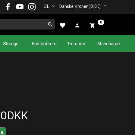
GL
Danske Kroner (DKK)
0
Strenge
Forstærkere
Trommer
Mundharpe
00DKK
UK