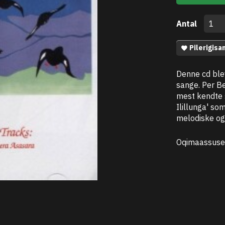
Antal
Pilerigisa
Denne cd blev
sange. Per B
mest kendte 
Ilillunga' s
melodiske og
Oqimaassuse