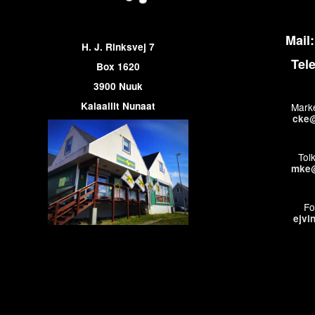
Mail:
H. J. Rinksvej 7
Tel
Box 1620
3900 Nuuk
Kalaallit Nunaat
Marke
cke@
Tol
mke@
Fo
ejvi