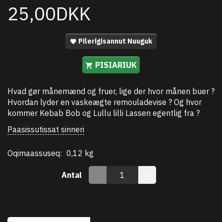
25,00DKK
Pilerigisannut Nuuguk
PISIARIUK
Hvad gør månemænd og fruer, lige der hvor månen buer ?
Hvordan lyder en vaskeægte remouladevise ? Og hvor
kommer Kebab Bob og Lullu lilli Lassen egentlig fra ?
Paasissutissat sinneri
Oqimaassuseq:
0,12 kg
Antal