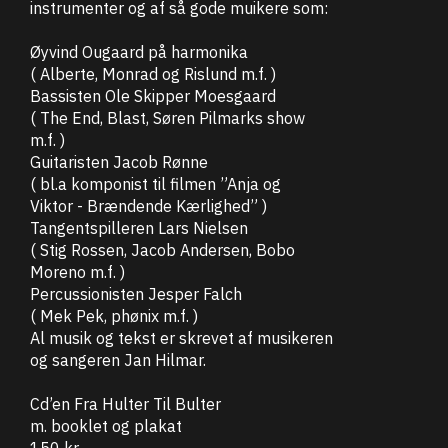
instrumenter og af så gode muikere som:
Øyvind Ougaard på harmonika
( Alberte, Monrad og Rislund m.f. )
Bassisten Ole Skipper Moesgaard
( The End, Blast, Søren Pilmarks show
m.f. )
Guitaristen Jacob Rønne
( bl.a komponist til filmen ”Anja og
Viktor - Brændende Kærlighed” )
Tangentspilleren Lars Nielsen
( Stig Rossen, Jacob Andersen, Bobo
Moreno m.f. )
Percussionisten Jesper Falch
( Mek Pek, phønix m.f. )
Al musik og tekst er skrevet af musikeren
og sangeren Jan Hilmar.
Cd’en Fra Hulter Til Bulter
m. booklet og plakat
150 kr.