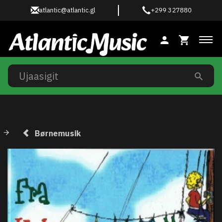
atlantic@atlantic.gl
+299 327880
Ski
Børnemusik