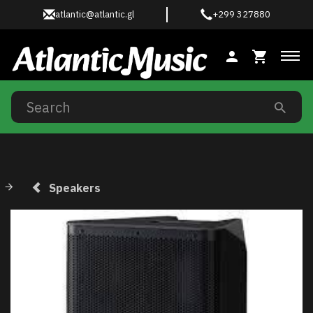
atlantic@atlantic.gl
+299 327880
Tog
Speakers