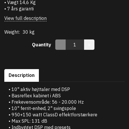
• Vægt 14,6 Kg
• 7 års garanti
View full description
Weight:
30 kg
Quantity
Description
• 10" aktiv højttaler med DSP
• Basreflex kabinet i ABS
• Frekevensområde: 56 - 20.000 Hz
• 10" ferrit-enhed, 2" svingspole
• 950+150 watt ClassD effektforstærkere
• Max SPL: 131 dB
• Indbygget DSP med presets