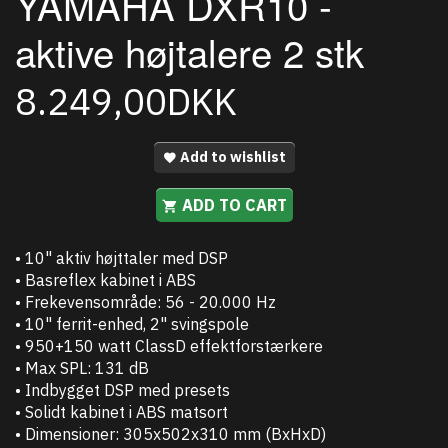
YAMAHA DXR10 -
aktive højtalere 2 stk
8.249,00DKK
Add to wishlist
ADD TO CART
• 10" aktiv højttaler med DSP
• Basreflex kabinet i ABS
• Frekevensområde: 56 - 20.000 Hz
• 10" ferrit-enhed, 2" svingspole
• 950+150 watt ClassD effektforstærkere
• Max SPL: 131 dB
• Indbygget DSP med presets
• Solidt kabinet i ABS matsort
• Dimensioner: 305x502x310 mm (BxHxD)