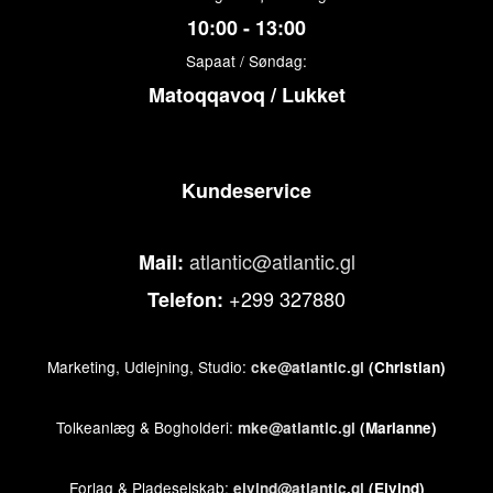
10:00 - 13:00
Sapaat / Søndag:
Matoqqavoq / Lukket
Kundeservice
atlantic@atlantic.gl
Mail:
+299 327880
Telefon:
Marketing, Udlejning, Studio:
cke@atlantic.gl
(Christian)
Tolkeanlæg & Bogholderi:
mke@atlantic.gl
(Marianne)
Forlag & Pladeselskab:
ejvind@atlantic.gl
(Ejvind)