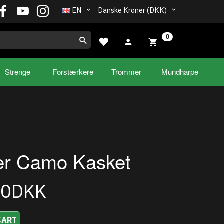
EN
Danske Kroner (DKK)
0
Strenge
Forstærkere
Trommer
Mundharpe
er Camo Kasket
00DKK
CART