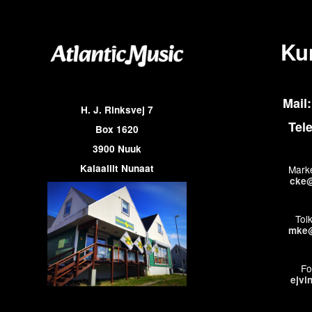
Ku
Mail:
H. J. Rinksvej 7
Tel
Box 1620
3900 Nuuk
Kalaallit Nunaat
Marke
cke@
Tol
mke@
Fo
ejvi