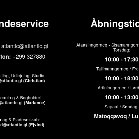
ndeservice
Åbningstid
atlantic@atlantic.gl
Ataasinngorneq - Sisamanngorn
Torsdag:
+299 327880
efon:
10:00 - 17:30
Tallimanngorneq / Fr
ting, Udlejning, Studio:
10:00 - 18:00
atlantic.gl
(Christian)
Arfininngorneq / Lør
10:00 - 13:00
keanlæg & Bogholderi:
atlantic.gl
(Marianne)
Sapaat / Søndag:
Matoqqavoq / Lu
rlag & Pladeselskab:
nd@atlantic.gl
(Ejvind)