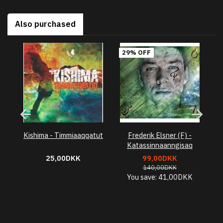
Also purchased
29% OFF
Kishima - Timmiaaqqatut
Frederik Elsner (F) -
Katassinnaanngisaq
25,00DKK
99,00DKK
140,00DKK
You save:
41,00DKK