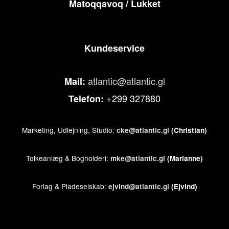
Matoqqavoq / Lukket
Kundeservice
atlantic@atlantic.gl
Mail:
+299 327880
Telefon:
Marketing, Udlejning, Studio:
cke@atlantic.gl
(Christian)
Tolkeanlæg & Bogholderi:
mke@atlantic.gl
(Marianne)
Forlag & Pladeselskab:
ejvind@atlantic.gl
(Ejvind)