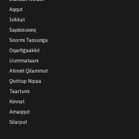
Aqqut
Ivikkat
Sapiissuseq
Soormi Tassunga
Oqarfigaakkit
Uummataani
Atinniit Qilammut
Qivittup Nipaa
Taartumi
Kiinnat
Amaqqut
Silarput