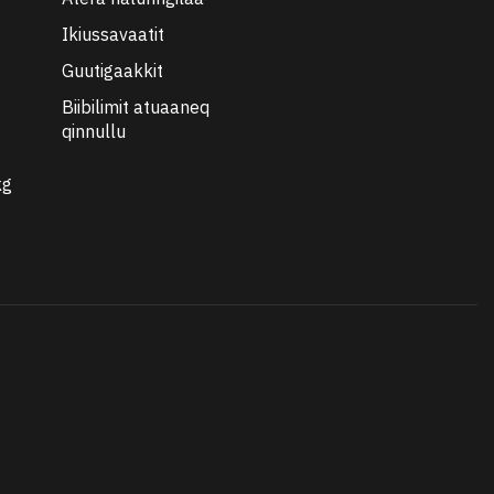
Ikiussavaatit
Guutigaakkit
Biibilimit atuaaneq
qinnullu
kg