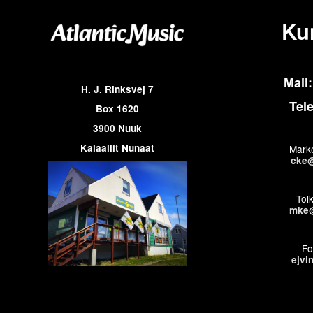
Ku
Mail:
H. J. Rinksvej 7
Tel
Box 1620
3900 Nuuk
Kalaallit Nunaat
Marke
cke@
Tol
mke@
Fo
ejvi