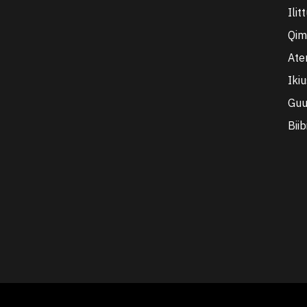
Ilit
Qim
Ate
Iki
Guu
Biib