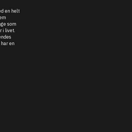
d en helt
dem
ange som
 livet.
endes
 har en