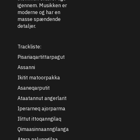
igennem. Musikken er
moderne og har en
masse spændende
detaljer.
Trackliste:
Pisariaqartittarpagut
Assanni
Ikitit matoorpakka
Asaneqarputit
Ataatannut angerlarit
Iperarneq ajorparma
Ilittut ittoqanngilaq
Qimaasinnaanngilanga
Atera nalunngilaa