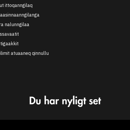
tut ittoqanngilaq
aasinnaanngilanga
ra nalunngilaa
ussavaatit
tigaakkit
ilimit atuaaneq qinnullu