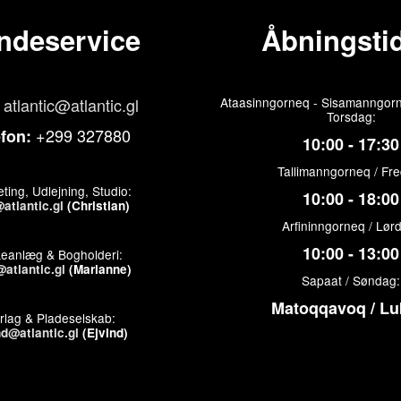
ndeservice
Åbningstid
atlantic@atlantic.gl
Ataasinngorneq - Sisamanngorn
Torsdag:
+299 327880
efon:
10:00 - 17:30
Tallimanngorneq / Fr
ting, Udlejning, Studio:
10:00 - 18:00
atlantic.gl
(Christian)
Arfininngorneq / Lør
10:00 - 13:00
keanlæg & Bogholderi:
atlantic.gl
(Marianne)
Sapaat / Søndag:
Matoqqavoq / Lu
rlag & Pladeselskab:
nd@atlantic.gl
(Ejvind)