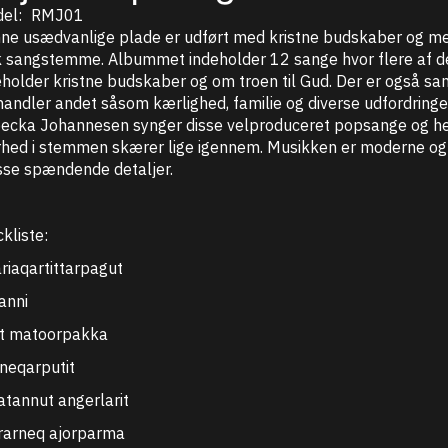
el:
RMJ01
ne usædvanlige plade er udført med kristne budskaber og me
k sangstemme. Albummet indeholder 12 sange hvor flere af 
eholder kristne budskaber og om troen til Gud. Der er også s
andler andet såsom kærlighed, familie og diverse udfordringer i
ecka Johannesen synger disse velproduceret popsange og h
rhed i stemmen skærer lige igennem. Musikken er moderne og
se spændende detaljer.
kliste:
ariaqartittarpagut
anni
tit matoorpakka
neqarputit
atannut angerlarit
rarneq ajorparma