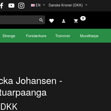
EN
Danske Kroner (DKK)
0
Strenge
Forstærkere
Trommer
Mundharpe
ka Johansen -
tuarpaanga
0DKK