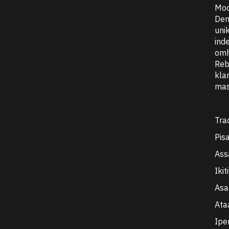
Mod
Den
uni
ind
omh
Reb
kla
mas
Trac
Pis
Ass
Iki
Asa
Ata
Ipe