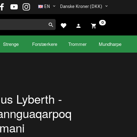
EN
Danske Kroner (DKK)
0
Strenge
Forstærkere
Trommer
Mundharpe
s Lyberth -
annguaqarpoq
amani