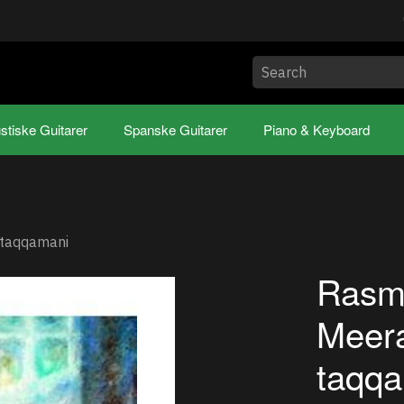
stiske Guitarer
Spanske Guitarer
Piano & Keyboard
 taqqamani
Rasmu
Meer
taqq