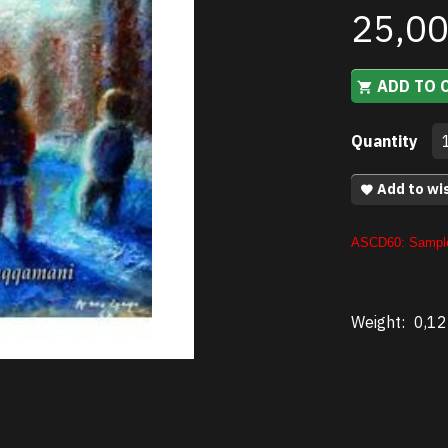
25,0
ADD TO 
Quantity
Add to wis
ASCD60:
Sample
Weight:
0,12