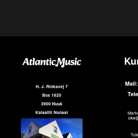
Ku
Mail:
H. J. Rinksvej 7
Tel
Box 1620
3900 Nuuk
Kalaallit Nunaat
Marke
cke@
Tol