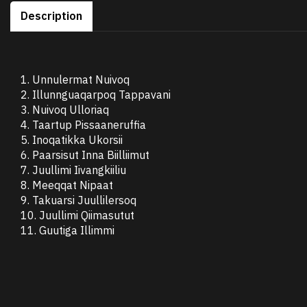
Description
1. Unnulermat Nuivoq
2. Illunnguaqarpoq Tappavani
3. Nuivoq Ulloriaq
4. Taartup Pissaaneruffia
5. Inoqatikka Ukorsii
6. Paarsisut Inna Biilliimut
7. Juullimi Iivangkiiliu
8. Meeqqat Nipaat
9. Takuarsi Juullilersoq
10. Juullimi Qiimasutut
11. Guutiga Illimmi