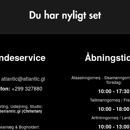
ndeservice
Åbningstid
atlantic@atlantic.gl
Ataasinngorneq - Sisamanngorn
Torsdag:
+299 327880
efon:
10:00 - 17:30
Tallimanngorneq / Fr
ting, Udlejning, Studio:
10:00 - 18:00
atlantic.gl
(Christian)
Arfininngorneq / Lør
10:00 - 13:00
keanlæg & Bogholderi: