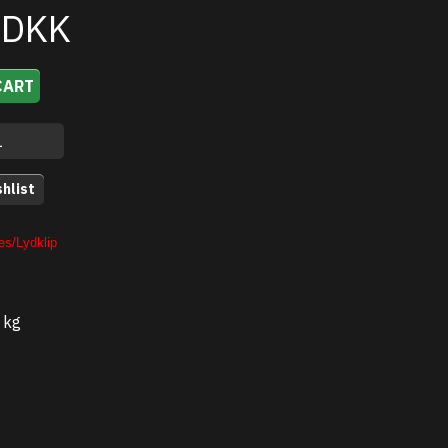
0DKK
CART
hlist
s/Lydklip
 kg