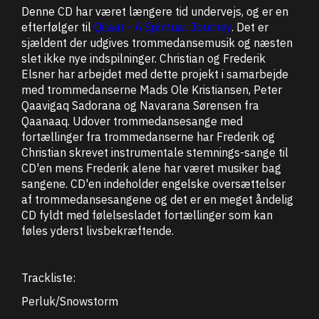
Denne CD har været længere tid undervejs, og er en
efterfølger til
Qilaat - A Spiritual Journey
. Det er
sjældent der udgives trommedansemusik og næsten
slet ikke nye indspilninger. Christian og Frederik
Elsner har arbejdet med dette projekt i samarbejde
med trommedanserne Mads Ole Kristiansen, Peter
Qaavigaq Sadorana og Navarana Sørensen fra
Qaanaaq. Udover trommedansesange med
fortællinger fra trommedanserne har Frederik og
Christian skrevet instrumentale stemnings-sange til
CD'en mens Frederik alene har været musiker bag
sangene. CD'en indeholder engelske oversættelser
af trommedansesangene og det er en meget åndelig
CD fyldt med følelsesladet fortællinger som kan
føles yderst livsbekræftende.
Trackliste:
Perluk/Snowstorm