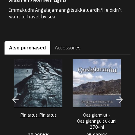
Immakudhi Angalajamanngitsukkaluardhi/He didn't
want to travel by sea
Also purchased
Accessories
Piniartut  Piniartut
Qasigiarmiut -
Pe
Qasigiannguit ukiuni
270-ini
25,00DKK
25,00DKK