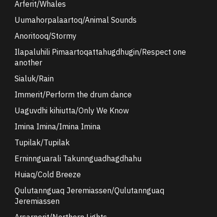
Arferit/Whales
Uumahorpalaartoq/Animal Sounds
Anoritooq/Stormy
Ilapaluhili Pimaartoqattahugdhugin/Respect one
another
Sialuk/Rain
Immerit/Perform the drum dance
Uaguvdhi kihiutta/Only We Know
Imina Imina/Imina Imina
Tupilak/Tupilak
Erninnguarali Takunnguadhagdhahu
Huiaq/Cold Breeze
Qulutannguaq Jeremiassen/Qulutannguaq
Jeremiassen
Arsarnerit/Northern Lights