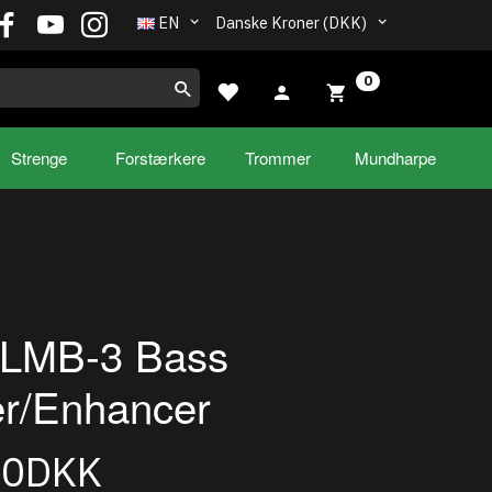
EN
Danske Kroner (DKK)
0
Strenge
Forstærkere
Trommer
Mundharpe
 LMB-3 Bass
er/Enhancer
00DKK