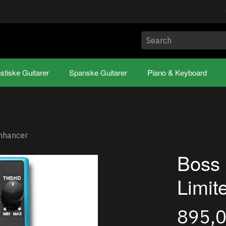
stiske Guitarer
Spanske Guitarer
Piano & Keyboard
nhancer
Boss
Limit
895,