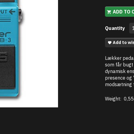
ADD TO 
Quantity
Add to wis
Lækker pedal 
som får bugt
dynamisk ens
presence og "g
modsætning ti
Weight:
0,55