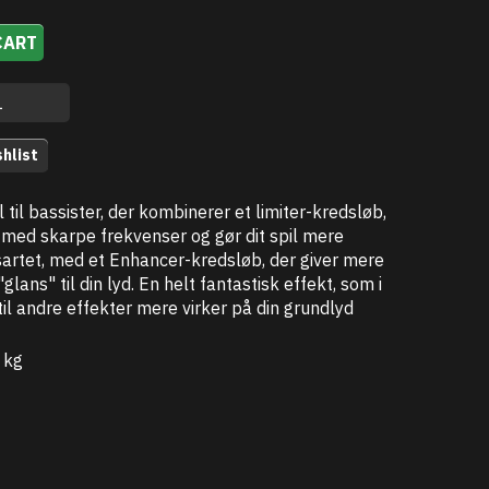
CART
hlist
til bassister, der kombinerer et limiter-kredsløb,
 med skarpe frekvenser og gør dit spil mere
artet, med et Enhancer-kredsløb, der giver mere
lans" til din lyd. En helt fantastisk effekt, som i
l andre effekter mere virker på din grundlyd
 kg