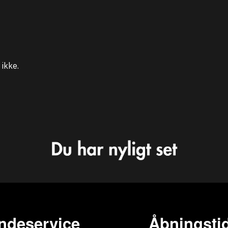
ikke.
ndeservice
Åbningstid