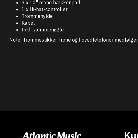
3 x 10" mono bækkenpad
1 x Hi-hat-controller
Trommehylde
Kabel
Inkl. stemmenøgle
Note:
Trommestikker, trone og hovedtelefoner medfølger 
Ku