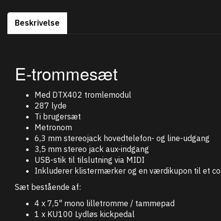
Beskrivelse
E-trommesæt
Med DTX402 tromlemodul
287 lyde
Ti brugersæt
Metronom
6,3 mm stereojack hovedtelefon- og line-udgang
3,5 mm stereo jack aux-indgang
USB-stik til tilslutning via MIDI
Inkluderer klistermærker og en værdikupon til et 
Sæt bestående af:
4 x 7,5" mono lilletromme / tammepad
1 x KU100 Lydløs kickpedal