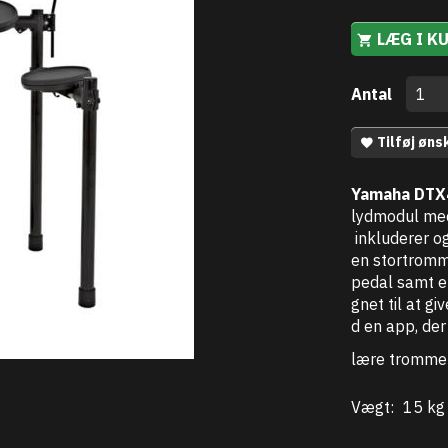
LÆG I K
Antal
Tilføj øns
Yamaha
DTX
lydmodul
me
inkluderer
o
en
stortrom
pedal
samt
e
gnet
til
at
gi
d
en
app,
de
lære
trommer
Vægt:
15 kg