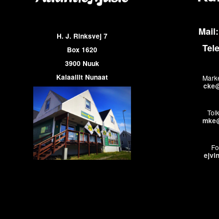
Mail:
H. J. Rinksvej 7
Tel
Box 1620
3900 Nuuk
Kalaallit Nunaat
Marke
cke@
Tol
mke@
Fo
ejvi