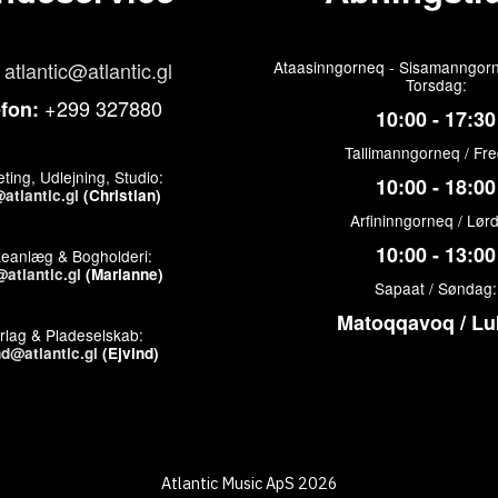
atlantic@atlantic.gl
Ataasinngorneq - Sisamanngorn
Torsdag:
+299 327880
efon:
10:00 - 17:30
Tallimanngorneq / Fr
ting, Udlejning, Studio:
10:00 - 18:00
atlantic.gl
(Christian)
Arfininngorneq / Lør
10:00 - 13:00
keanlæg & Bogholderi:
atlantic.gl
(Marianne)
Sapaat / Søndag:
Matoqqavoq / Lu
rlag & Pladeselskab:
nd@atlantic.gl
(Ejvind)
Atlantic Music ApS 2026