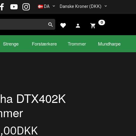
DA
Danske Kroner (DKK)
0
Strenge
Forstærkere
Trommer
Mundharpe
ha DTX402K
mmer
5,00DKK