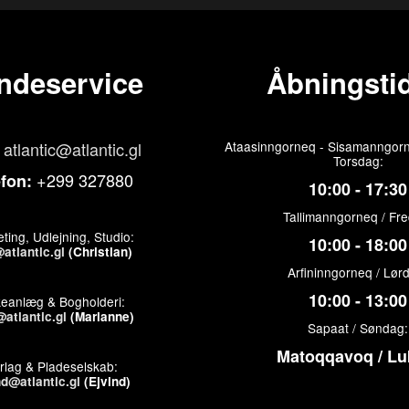
ndeservice
Åbningstid
atlantic@atlantic.gl
Ataasinngorneq - Sisamanngorn
Torsdag:
+299 327880
efon:
10:00 - 17:30
Tallimanngorneq / Fr
ting, Udlejning, Studio:
10:00 - 18:00
atlantic.gl
(Christian)
Arfininngorneq / Lør
10:00 - 13:00
keanlæg & Bogholderi:
atlantic.gl
(Marianne)
Sapaat / Søndag:
Matoqqavoq / Lu
rlag & Pladeselskab:
nd@atlantic.gl
(Ejvind)