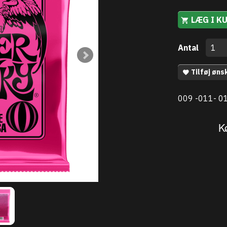
LÆG I K
Antal
Tilføj øns
009 -011- 0
K