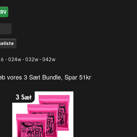
URV
keliste
16 - 024w - 032w - 042w
øb vores 3 Sæt Bundle, Spar 51kr