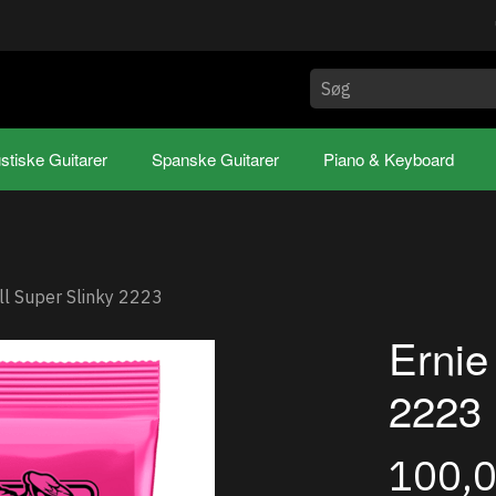
stiske Guitarer
Spanske Guitarer
Piano & Keyboard
ll Super Slinky 2223
Ernie
2223
100,