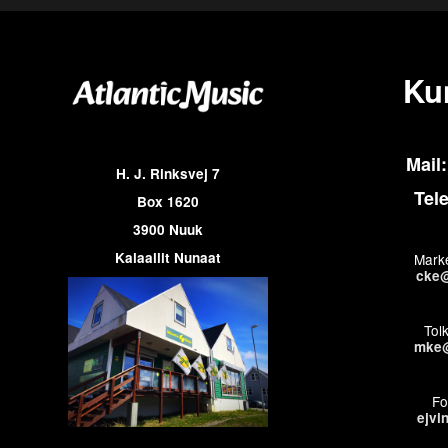
Ku
Mail:
H. J. Rinksvej 7
Tel
Box 1620
3900 Nuuk
Kalaallit Nunaat
Marke
cke@
Tol
mke@
Fo
ejvi