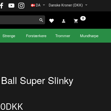
DA
Danske Kroner (DKK)
0
Strenge
Forstærkere
Trommer
Mundharpe
 Ball Super Slinky
00DKK