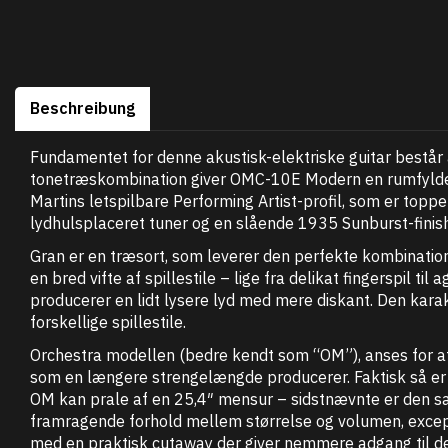
Beschreibung
Fundamentet for denne akustisk-elektriske guitar består
tonetræskombination giver OMC-10E Modern en rumfyldend
Martins letspilbare Performing Artist-profil, som er top
lydhulsplaceret tuner og en slående 1935 Sunburst-finis
Gran er en træsort, som leverer den perfekte kombination a
en bred vifte af spillestile – lige fra delikat fingerspi
producerer en lidt lysere lyd med mere diskant. Den kara
forskellige spillestile.
Orchestra modellen (bedre kendt som “OM”), anses for a
som en længere strengelængde producerer. Faktisk så er
OM kan prale af en 25,4″ mensur – sidstnævnte er den s
framragende forhold mellem størrelse og volumen, except
med en praktisk cutaway der giver nemmere adgang til d