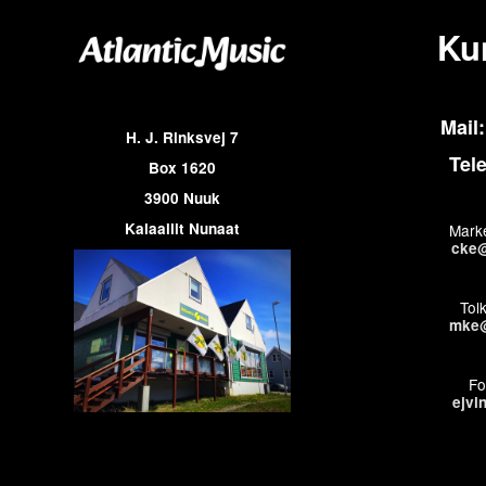
Ku
Mail:
H. J. Rinksvej 7
Tel
Box 1620
3900 Nuuk
Kalaallit Nunaat
Marke
cke@
Tol
mke@
Fo
ejvi