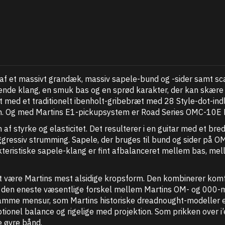
 af et massivt grandæk, massiv sapele-bund og -sider samt s
e klang, en smuk bas og en sprød karakter, der kan skære i
pet med et traditionelt ibenholt-gribebræt med 28 Style-dot-i
h. Og med Martins E1-pickupsystem er Road Series OMC-10E Mo
f styrke og elasticitet. Det resulterer i en guitar med et bred
l til aggressiv strumming. Sapele, der bruges til bund og side
kteristiske sapele-klang er fint afbalanceret mellem bas, mel
t være Martins mest alsidige kropsform. Den kombinerer komf
 den eneste væsentlige forskel mellem Martins OM- og 000-m
amme mensur, som Martins historiske dreadnought-modeller er
ionel balance og rigelige med projektion. Som prikken over 
e øvre bånd.