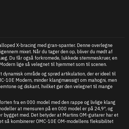
calloped X-bracing med gran-spanter. Denne overlegne
gennem mixet. Når du tager den op, bliver du mødt af
ndlæg. Du får også forkromede, lukkede stemmeskruer, en
dern lige så velegnet til hjemmet som til scenen.
t dynamisk område og sprød artikulation, der er ideel til
r på OMC-10E Modern, minder klangmæssigt om mahogni, men
lemtone og diskant, hvilket gør den velegnet til mange
orten fra en 000 model med den rappe og livlige klang
odeller at mensuren på en 000 model er på 24,9″, og
 bygget med. Det betyder at Martins OM-guitarer har et
i’et så kombinerer OMC-10E OM-modellens fleksibilitet