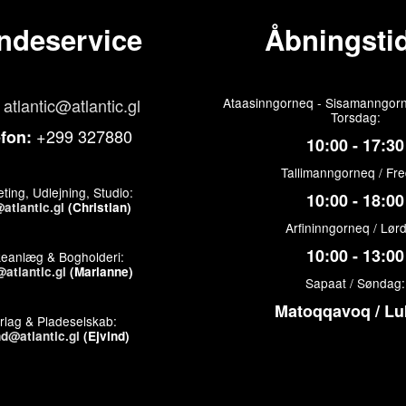
ndeservice
Åbningstid
atlantic@atlantic.gl
Ataasinngorneq - Sisamanngorn
Torsdag:
+299 327880
efon:
10:00 - 17:30
Tallimanngorneq / Fr
ting, Udlejning, Studio:
10:00 - 18:00
atlantic.gl
(Christian)
Arfininngorneq / Lør
10:00 - 13:00
keanlæg & Bogholderi:
atlantic.gl
(Marianne)
Sapaat / Søndag:
Matoqqavoq / Lu
rlag & Pladeselskab:
nd@atlantic.gl
(Ejvind)