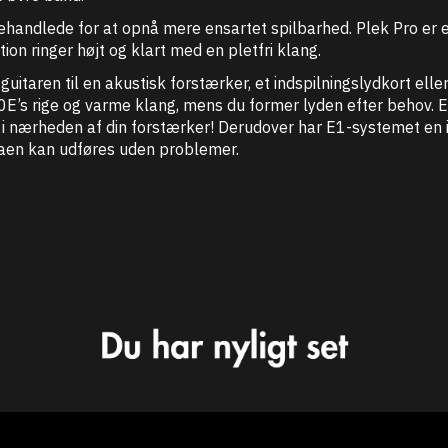
ndlede for at opnå mere ensartet spilbarhed. Plek Pro er en
ion ringer højt og klart med en pletfri klang.
guitaren til en akustisk forstærker, et indspilningslydkort el
E’s rige og varme klang, mens du former lyden efter behov. E1
tå i nærheden af din forstærker! Derudover har E1-systemet e
aen kan udføres uden problemer.