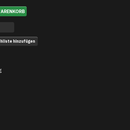
WARENKORB
hliste hinzufügen
g