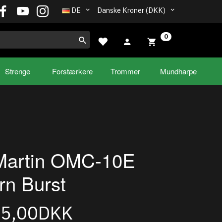
DE
Danske Kroner (DKK)
0
Strenge
Forstærkere
Trommer
Mundharpe
 Martin OMC-10E
n Burst
95,00DKK