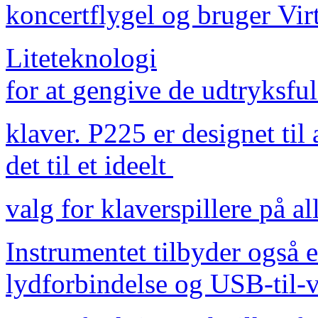
koncertflygel
og
bruger
Vir
Liteteknologi
for
at
gengive
de
udtryksfu
klaver.
P225
er
designet
til
det
til
et
ideelt
valg
for
klaverspillere
på
al
Instrumentet
tilbyder
også
lydforbindelse
og
USB-til-