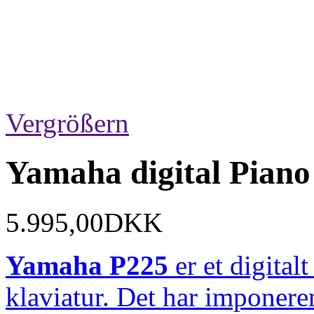
Vergrößern
Yamaha digital Pia
5.995,00DKK
Yamaha
P225
er
et
digital
klaviatur.
Det
har
imponer