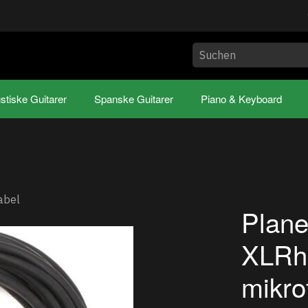
stiske Guitarer
Spanske Guitarer
Piano & Keyboard
abel
Plan
XLRh
mikro