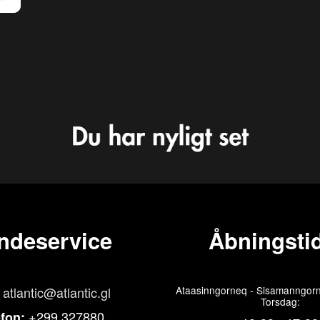
ndeservice
Åbningstid
atlantic@atlantic.gl
Ataasinngorneq - Sisamanngorn
Torsdag:
+299 327880
efon: