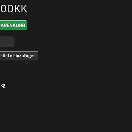
00DKK
WARENKORB
hliste hinzufügen
 kg