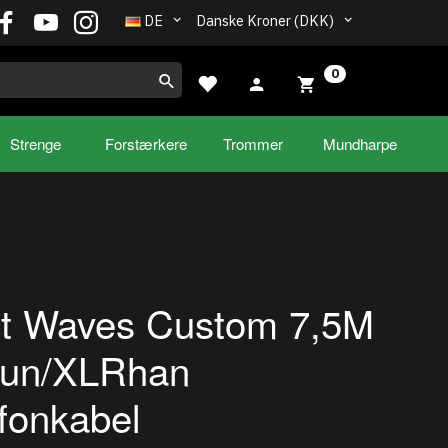
DE
Danske Kroner (DKK)
0
Strenge
Forstærkere
Trommer
Mundharpe
et Waves Custom 7,5M
un/XLRhan
fonkabel