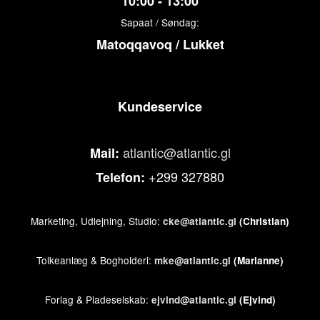
10:00 - 13:00
Sapaat / Søndag:
Matoqqavoq / Lukket
Kundeservice
atlantic@atlantic.gl
Mail:
+299 327880
Telefon:
Marketing, Udlejning, Studio:
cke@atlantic.gl
(Christian)
Tolkeanlæg & Bogholderi:
mke@atlantic.gl
(Marianne)
Forlag & Pladeselskab:
ejvind@atlantic.gl
(Ejvind)