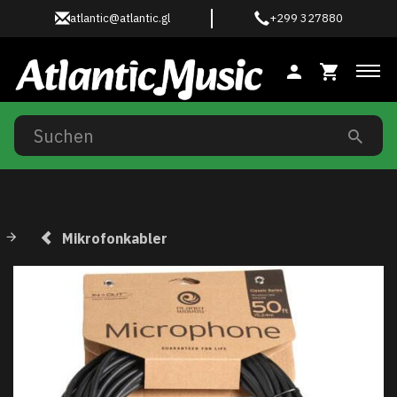
atlantic@atlantic.gl
+299 327880
Anz
Mikrofonkabler