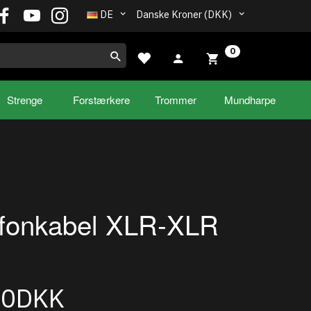
DE
Danske Kroner (DKK)
0
Strenge
Forstærkere
Trommer
Mundharpe
ofonkabel XLR-XLR
00DKK