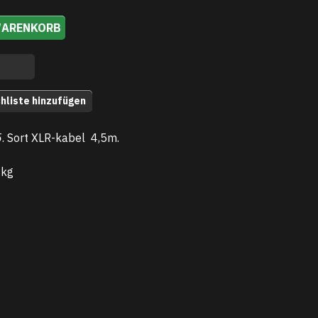
WARENKORB
hliste hinzufügen
5
. Sort XLR-kabel 4,
5m.
 kg