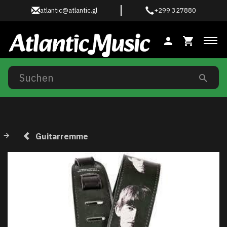
atlantic@atlantic.gl
+299 327880
Anz
Guitarremme