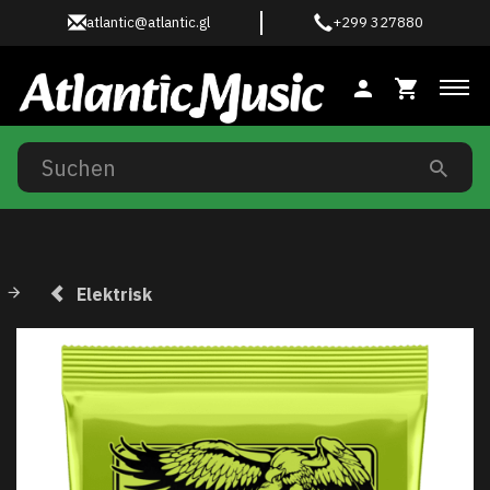
atlantic@atlantic.gl
+299 327880
Anz
Elektrisk