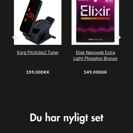
Korg Pitchclip2 Tuner
Elixir Nanoweb Extra
F
Light Phosphor Bronze
159,00DKK
149,00DKK