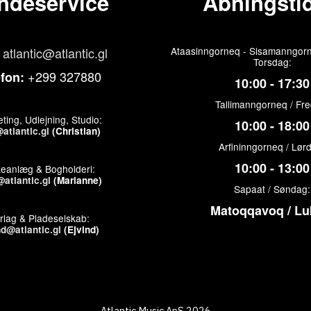
ndeservice
Åbningstid
atlantic@atlantic.gl
Ataasinngorneq - Sisamanngorn
Torsdag:
+299 327880
efon:
10:00 - 17:30
Tallimanngorneq / Fr
ting, Udlejning, Studio:
10:00 - 18:00
atlantic.gl
(Christian)
Arfininngorneq / Lør
10:00 - 13:00
keanlæg & Bogholderi:
atlantic.gl
(Marianne)
Sapaat / Søndag:
Matoqqavoq / Lu
rlag & Pladeselskab:
nd@atlantic.gl
(Ejvind)
Atlantic Music ApS 2026