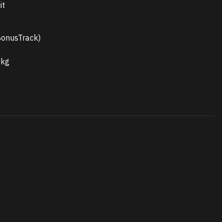
it
BonusTrack)
 kg