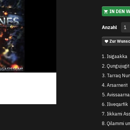
IN DEN 
Anzahl
Zur Wunsc
1. Isigaakka
2. Qungujugit
3. Tarraq Nu
4. Arsarnerit
5. Avissaarna
6. Iliveqarfik
7. Iikkami Ass
8. Qilammi u