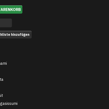
WARENKORB
hliste hinzufügen
nami
ta
it
ngasissumi