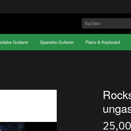
stiske Guitarer
Spanske Guitarer
Piano & Keyboard
Rocks
ungas
25,0