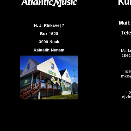
Ku
Mail:
H. J. Rinksvej 7
Tel
Box 1620
3900 Nuuk
Kalaallit Nunaat
Marke
cke@
Tol
mke@
Fo
ejvi