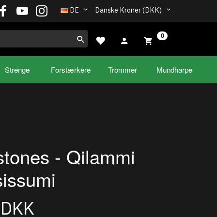
DE
Danske Kroner (DKK)
0
Strenge
Forstærkere
Trommer
Mundharpe
tones - Qilammi
issumi
0DKK