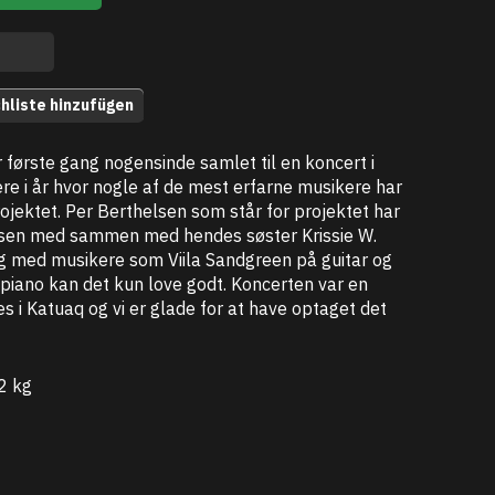
hliste hinzufügen
 første gang nogensinde samlet til en koncert i
ere i år hvor nogle af de mest erfarne musikere har
 projektet. Per Berthelsen som står for projektet har
lsen med sammen med hendes søster Krissie W.
g med musikere som Viila Sandgreen på guitar og
piano kan det kun love godt. Koncerten var en
i Katuaq og vi er glade for at have optaget det
2 kg