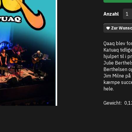
Anzahl
Zur Wunsc
Qaaq blev for
Katuaq tidlig
hjulpet til i
Julie Berthe
Berthelsen o
Jim Milne på 
kæmpe succes 
hele.
Gewicht:
0,1