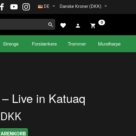
DE
Danske Kroner (DKK)
0
Strenge
Forstærkere
Trommer
Mundharpe
– Live in Katuaq
0DKK
WARENKORB