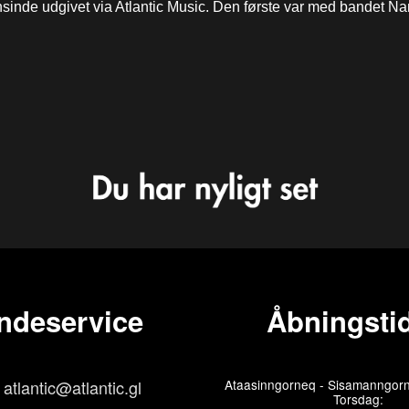
nsinde udgivet via Atlantic Music. Den første var med bandet Na
ndeservice
Åbningstid
atlantic@atlantic.gl
Ataasinngorneq - Sisamanngorn
Torsdag: