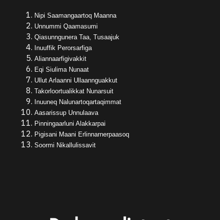
Nipi Saamangaartoq Maanna
Unnummi Qaamasumi
Qiasunngunera Taa, Tusaajuk
Inuuffik Perorsarfiga
Aliannaarfigivakkit
Eqi Siulima Nunaat
Ullut Arlaanni Ullaannguakkut
Takorloortualikkat Nunarsuit
Inuuneq Nalunartoqartaqimmat
Aasarissup Unnulaava
Pinningaarluni Alakkarpai
Pigisani Maani Erlinnarnerpaasoq
Soormi Nikallulissavit