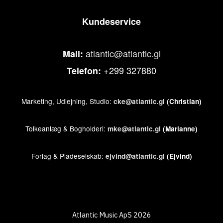
Kundeservice
atlantic@atlantic.gl
Mail:
+299 327880
Telefon:
Marketing, Udlejning, Studio:
cke@atlantic.gl
(Christian)
Tolkeanlæg & Bogholderi:
mke@atlantic.gl
(Marianne)
Forlag & Pladeselskab:
ejvind@atlantic.gl
(Ejvind)
Atlantic Music ApS 2026