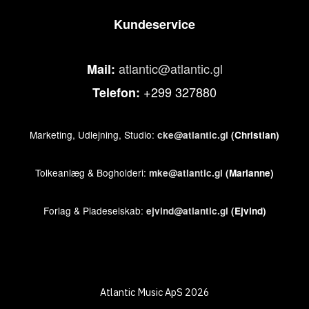
Kundeservice
atlantic@atlantic.gl
Mail:
+299 327880
Telefon:
Marketing, Udlejning, Studio:
cke@atlantic.gl
(Christian)
Tolkeanlæg & Bogholderi:
mke@atlantic.gl
(Marianne)
Forlag & Pladeselskab:
ejvind@atlantic.gl
(Ejvind)
Atlantic Music ApS 2026