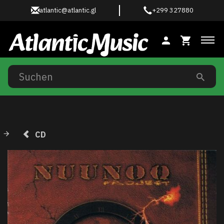
atlantic@atlantic.gl
+299 327880
Anz
CD