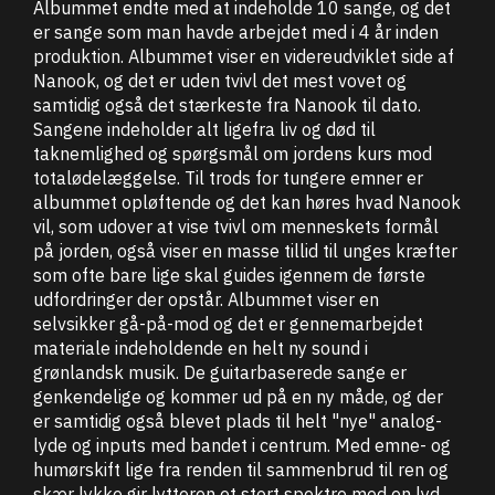
Albummet endte med at indeholde 10 sange, og det
er sange som man havde arbejdet med i 4 år inden
produktion. Albummet viser en videreudviklet side af
Nanook, og det er uden tvivl det mest vovet og
samtidig også det stærkeste fra Nanook til dato.
Sangene indeholder alt ligefra liv og død til
taknemlighed og spørgsmål om jordens kurs mod
totalødelæggelse. Til trods for tungere emner er
albummet opløftende og det kan høres hvad Nanook
vil, som udover at vise tvivl om menneskets formål
på jorden, også viser en masse tillid til unges kræfter
som ofte bare lige skal guides igennem de første
udfordringer der opstår. Albummet viser en
selvsikker gå-på-mod og det er gennemarbejdet
materiale indeholdende en helt ny sound i
grønlandsk musik. De guitarbaserede sange er
genkendelige og kommer ud på en ny måde, og der
er samtidig også blevet plads til helt "nye" analog-
lyde og inputs med bandet i centrum. Med emne- og
humørskift lige fra renden til sammenbrud til ren og
skær lykke gir lytteren et stort spektre med en lyd