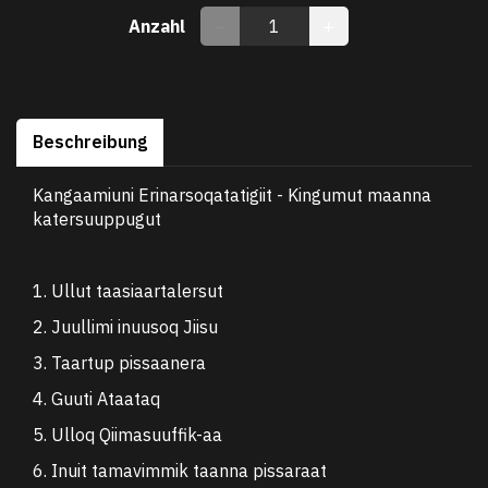
Anzahl
Beschreibung
Kangaamiuni Erinarsoqatatigiit - Kingumut maanna
katersuuppugut
1. Ullut taasiaartalersut
2. Juullimi inuusoq Jiisu
3. Taartup pissaanera
4. Guuti Ataataq
5. Ulloq Qiimasuuffik-aa
6. Inuit tamavimmik taanna pissaraat