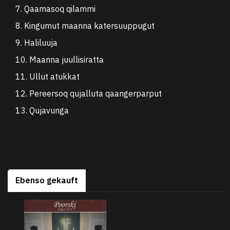
7. Qaamasoq qilammi
8. Kingumut maanna katersuuppugut
9. Haliluuja
10. Maanna juullisiratta
11. Ullut atukkat
12. Pereersoq qujalluta qaangerparput
13. Qujavunga
Ebenso gekauft