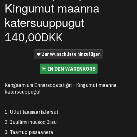
Kingumut maanna
katersuuppugut
140,00DKK
Zur Wunschliste hinzufügen
IN DEN WARENKORB
Kangaamiuni Erinarsoqatatigiit - Kingumut maanna
katersuuppugut
1. Ullut taasiaartalersut
2. Juullimi inuusoq Jiisu
3. Taartup pissaanera