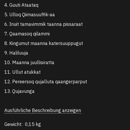
4. Guuti Ataataq
5. Ulloq Qiimasuuffik-aa
6. Inuit tamavimmik taanna pissaraat
7. Qaamasoq qilammi
8. Kingumut maanna katersuuppugut
9. Haliluuja
10. Maanna juullisiratta
11. Ullut atukkat
12. Pereersoq qujalluta qaangerparput
13. Qujavunga
Ausführliche Beschreibung anzeigen
Gewicht:
0,15 kg