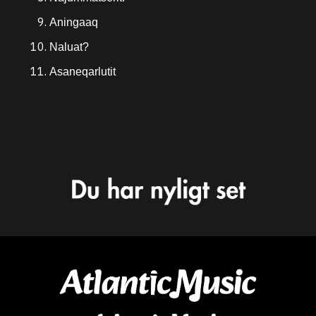
Aningaaq
Naluat?
Asaneqarlutit