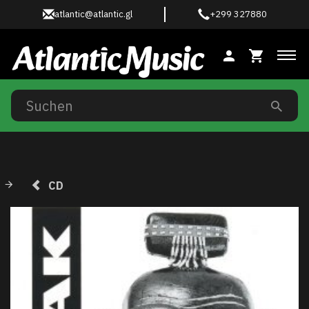
atlantic@atlantic.gl
+299 327880
Anz
CD