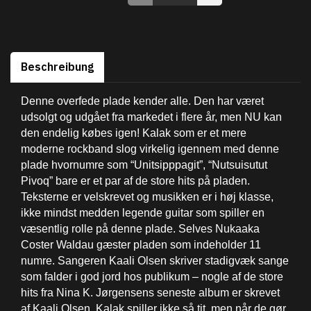
Beschreibung
Denne overfede plade kender alle. Den har været
udsolgt og udgået fra markedet i flere år, men NU kan
den endelig købes igen! Kalak som er et mere
moderne rockband slog virkelig igennem med denne
plade hvornumre som “Unitsipppagit”, “Nutsuisutut
Pivoq” bare er et par af de store hits på pladen.
Teksterne er velskrevet og musikken er i høj klasse,
ikke mindst medden legende guitar som spiller en
væsentlig rolle på denne plade. Selves Nukaaka
Coster Waldau gæster pladen som indeholder 11
numre. Sangeren Kaali Olsen skriver stadigvæk sange
som falder i god jord hos publikum – nogle af de store
hits fra Nina K. Jørgensens seneste album er skrevet
af Kaali Olsen. Kalak spiller ikke så tit, men når de gør