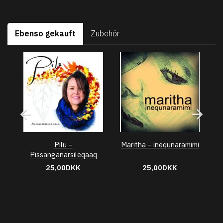
Ebenso gekauft
Zubehör
Pilu –
Maritha – inequnaramimi
In
Pissanganarsileqaaq
25,00DKK
25,00DKK