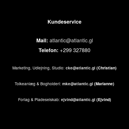
Kundeservice
atlantic@atlantic.gl
Mail:
+299 327880
Telefon:
Marketing, Udlejning, Studio:
cke@atlantic.gl
(Christian)
Tolkeanlæg & Bogholderi:
mke@atlantic.gl
(Marianne)
Forlag & Pladeselskab:
ejvind@atlantic.gl
(Ejvind)