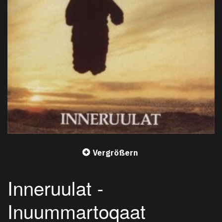
Vergrößern
Inneruulat -
Inuummartoqaat