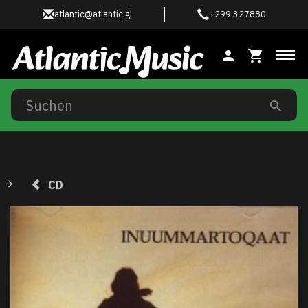
atlantic@atlantic.gl
+299 327880
Anz
CD