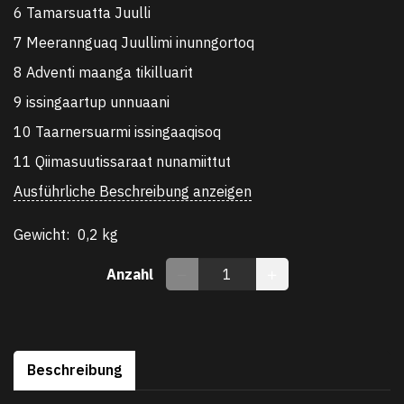
6 Tamarsuatta Juulli
7 Meerannguaq Juullimi inunngortoq
8 Adventi maanga tikilluarit
9 issingaartup unnuaani
10 Taarnersuarmi issingaaqisoq
11 Qiimasuutissaraat nunamiittut
Ausführliche Beschreibung anzeigen
Gewicht:
0,2 kg
Anzahl
Beschreibung