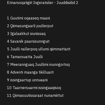
Erinarsoqatigiit Ingeratsiler - Juuddisiilid 2
1 Guutimi oqaaseq maani
2 Qiimasungaarli juullerput
3 Igalaakkut siunissaq
4 Savanik paarsisunnguit
5 Juulli nallerpoq ullumi qiimmattarit
6 Tamarsuatta Juulli
7 Meerannguaq Juullimi inunngortoq
8 Adventi maanga tikilluarit
9 issingaartup unnuaani
10 Taarnersuarmi issingaaqisoq
11 Qiimasuutissaraat nunamiittut