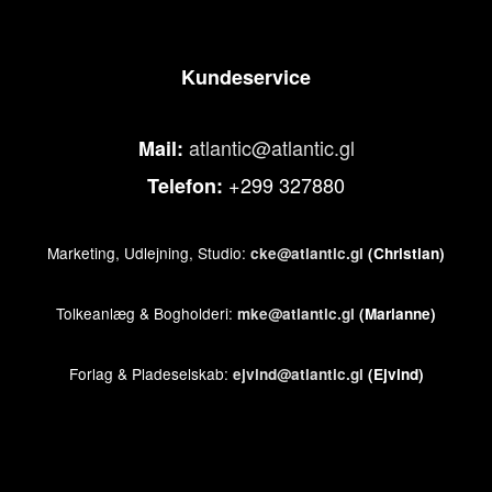
Kundeservice
atlantic@atlantic.gl
Mail:
+299 327880
Telefon:
Marketing, Udlejning, Studio:
cke@atlantic.gl
(Christian)
Tolkeanlæg & Bogholderi:
mke@atlantic.gl
(Marianne)
Forlag & Pladeselskab:
ejvind@atlantic.gl
(Ejvind)