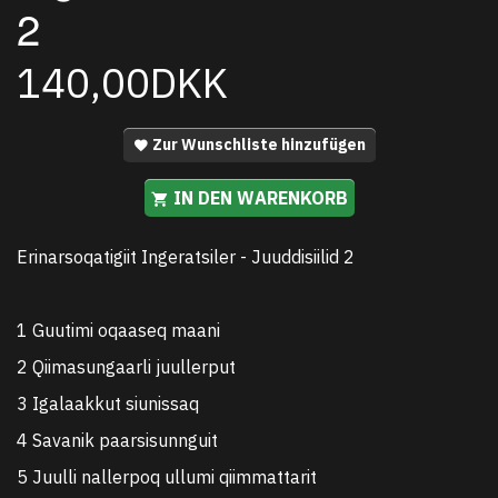
2
140,00DKK
Zur Wunschliste hinzufügen
IN DEN WARENKORB
Erinarsoqatigiit Ingeratsiler - Juuddisiilid 2
1 Guutimi oqaaseq maani
2 Qiimasungaarli juullerput
3 Igalaakkut siunissaq
4 Savanik paarsisunnguit
5 Juulli nallerpoq ullumi qiimmattarit