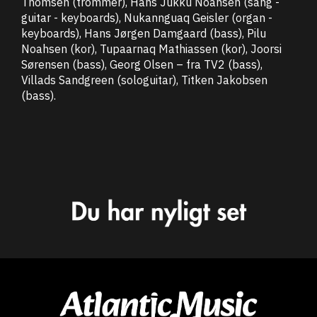
Thomsen (trommer), Hans Jukku Noahsen (sang -
guitar - keyboards), Nukannguaq Geisler (organ -
keyboards), Hans Jørgen Damgaard (bass), Pilu
Noahsen (kor), Tupaarnaq Mathiassen (kor), Joorsi
Sørensen (bass), Georg Olsen – fra TV2 (bass),
Villads Sandgreen (sologuitar), Titken Jakobsen
(bass).