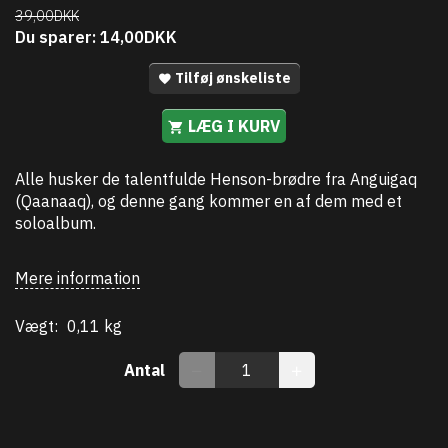
39,00DKK
Du sparer:
14,00DKK
Tilføj ønskeliste
LÆG I KURV
Alle husker de talentfulde Henson-brødre fra Anguigaq
(Qaanaaq), og denne gang kommer en af dem med et
soloalbum.
Mere information
Vægt:
0,11 kg
Antal